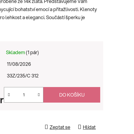
yrobené ze 14k zlata. Představujeme Vám
cující bohatství emocí a přitažlivosti. Klenoty
ro lehkost a eleganci. Součástí šperku je
Skladem
(1 pár)
11/08/2026
33Z/235/C 312
DO KOŠÍKU
r
Zeptat se
Hlídat