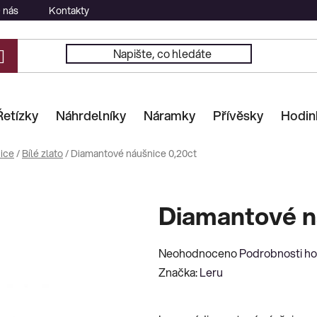
 nás
Kontakty
Řetízky
Náhrdelníky
Náramky
Přívěsky
Hodin
ice
/
Bílé zlato
/
Diamantové náušnice 0,20ct
Diamantové n
Průměrné
Neohodnoceno
Podrobnosti h
hodnocení
Značka:
Leru
produktu
je