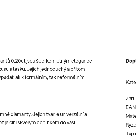
mantů 0,20ct jsou šperkem plným elegance
Dop
usu a lesku. Jejich jednoduchý a přitom
vypadat jak k formálním, tak neformálním
Kate
Záru
EAN
mné diamanty. Jejich tvar je univerzální a
Mate
ož je činí skvělým doplňkem do vaší
Ryzo
Typ 