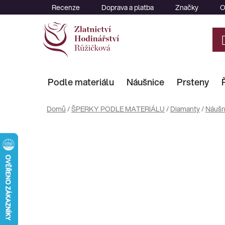
Přejít
Recenze
Doprava a platba
Značky
O
na
obsah
Podle materiálu
Náušnice
Prsteny
Domů
/
ŠPERKY PODLE MATERIÁLU
/
Diamanty
/
Náušn