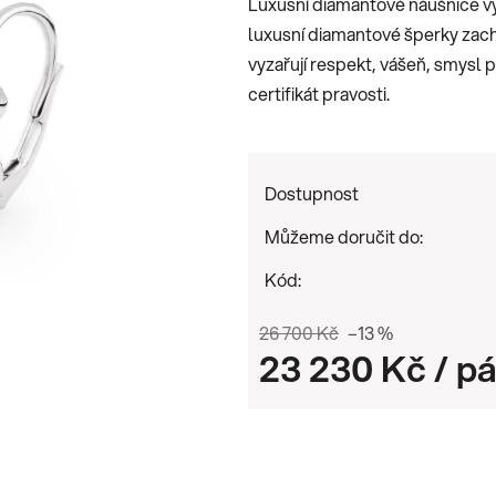
Luxusní diamantové náušnice v
0,0
luxusní diamantové šperky zachy
z
vyzařují respekt, vášeň, smysl p
5
certifikát pravosti.
hvězdiček.
Dostupnost
Můžeme doručit do:
Kód:
26 700 Kč
–13 %
23 230 Kč
/ pá
Měrná cena: