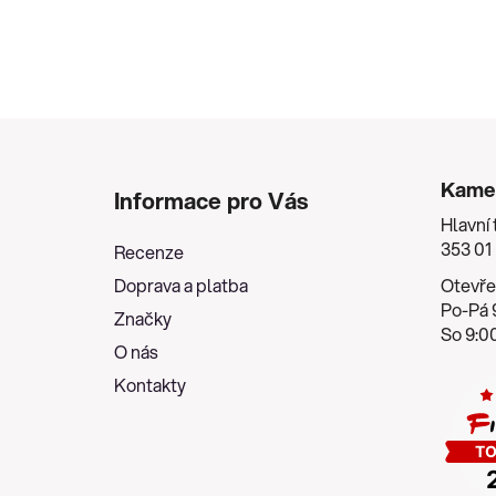
Z
á
Kame
Informace pro Vás
p
Hlavní 
a
353 01
Recenze
t
Doprava a platba
Otevře
í
Po-Pá 9
Značky
So 9:00
O nás
Kontakty