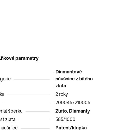
lňkové parametry
Diamantové
gorie
náušnice z bílého
zlata
ka
2 roky
2000457210005
riál šperku
Zlato
,
Diamanty
st zlata
585/1000
náušnice
Patent/klapka