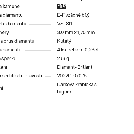
a kamene
Bílá
a diamantu
E-F vzácně bílý
ota diamantu
VS- SI1
měry
3,0 mm x 1,75 mm
 a brus diamantu
Kulatý
 diamantu
4 ks-celkem 0,23ct
 šperku
2,56g
ení
Diamant- Briliant
 certifikátu pravosti
2022D-07075
Dárková krabička s
ní
logem