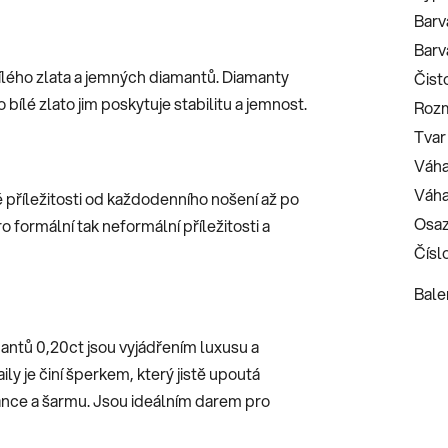
Barv
Barv
bílého zlata a jemných diamantů. Diamanty
Čist
 bílé zlato jim poskytuje stabilitu a jemnost.
Roz
Tvar
Váha
Váha
příležitosti od každodenního nošení až po
Osaz
 formální tak neformální příležitosti a
Číslo
Bale
ntů 0,20ct jsou vyjádřením luxusu a
aily je činí šperkem, který jistě upoutá
nce a šarmu. Jsou ideálním darem pro