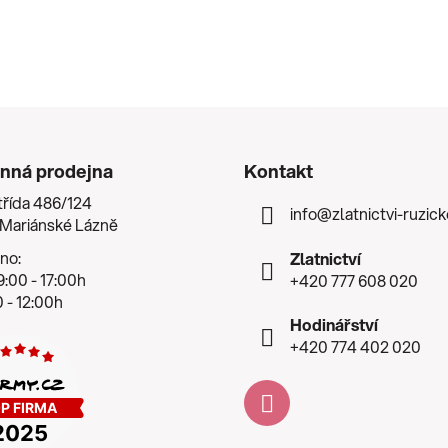
nná prodejna
Kontakt
třída 486/124
info
@
zlatnictvi-ruzic
 Mariánské Lázně
no:
Zlatnictví
:00 - 17:00h
+420 777 608 020
 - 12:00h
Hodinářství
+420 774 402 020