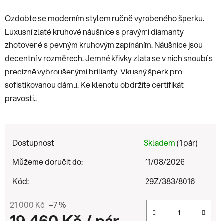
Ozdobte se moderním stylem ručně vyrobeného šperku.
Luxusní zlaté kruhové náušnice s pravými diamanty
zhotovené s pevným kruhovým zapínáním. Náušnice jsou
decentní v rozměrech. Jemné křivky zlata se v nich snoubí s
precizně vybroušenými brilianty. Vkusný šperk pro
sofistikovanou dámu. Ke klenotu obdržíte certifikát
pravosti..
Dostupnost
Skladem
(1 pár)
Můžeme doručit do:
11/08/2026
Kód:
29Z/383/8016
21 000 Kč
–7 %
19 460 Kč
/ pár