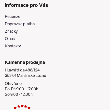
á
Informace pro Vás
p
a
Recenze
t
Doprava a platba
í
Značky
O nás
Kontakty
Kamenná prodejna
Hlavní třída 486/124
353 01 Mariánské Lázně
Otevřeno:
Po-Pá 9:00 - 17:00h
So 9:00 - 12:00h