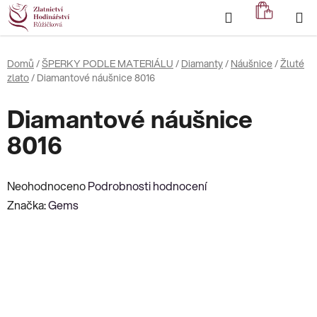
Přejít
Hledat
NÁKUP
na
KOŠÍK
obsah
Domů
/
ŠPERKY PODLE MATERIÁLU
/
Diamanty
/
Náušnice
/
Žluté
zlato
/
Diamantové náušnice 8016
Diamantové náušnice
8016
Průměrné
Neohodnoceno
Podrobnosti hodnocení
hodnocení
Značka:
Gems
produktu
je
0,0
z
5