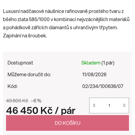
Luxusní nadčasové náušnice rafinovaně prostého tvaru z
bílého zlata 585/1000 v kombinaci nejvzácnějších materiálů
a pohádkově zářících diamantů s uhrančivým třpytem.
Zapínání na šroubek.
Dostupnost
Skladem
(1 pár)
Můžeme doručit do:
11/08/2026
Kód:
02/234/100636/07
49 800 Kč
–6 %
46 450 Kč
/ pár
Měrná cena:
DO KOŠÍKU