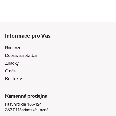
Z
á
Informace pro Vás
p
a
Recenze
t
Doprava a platba
í
Značky
O nás
Kontakty
Kamenná prodejna
Hlavní třída 486/124
353 01 Mariánské Lázně