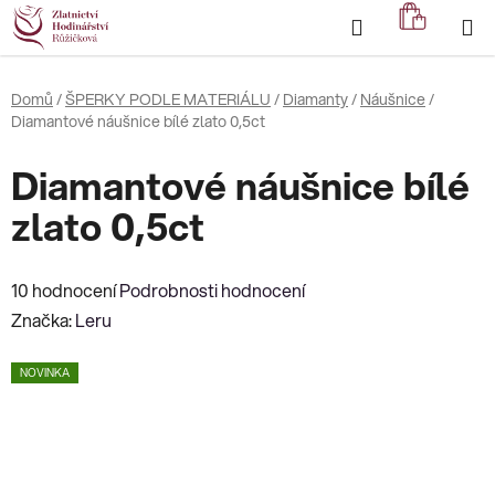
Přejít
Hledat
NÁKUP
na
KOŠÍK
obsah
Domů
/
ŠPERKY PODLE MATERIÁLU
/
Diamanty
/
Náušnice
/
Diamantové náušnice bílé zlato 0,5ct
Diamantové náušnice bílé
zlato 0,5ct
Průměrné
10 hodnocení
Podrobnosti hodnocení
hodnocení
Značka:
Leru
produktu
NOVINKA
je
3,2
z
5