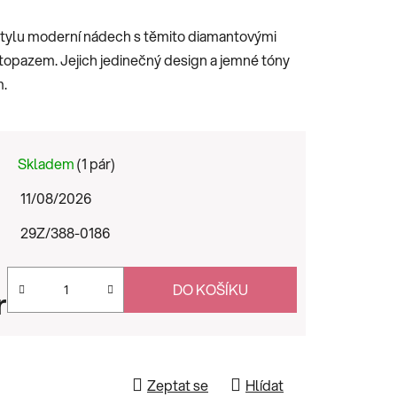
tylu moderní nádech s těmito diamantovými
opazem. Jejich jedinečný design a jemné tóny
m.
Skladem
(1 pár)
11/08/2026
29Z/388-0186
DO KOŠÍKU
r
Zeptat se
Hlídat