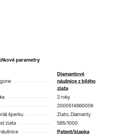
lňkové parametry
Diamantové
gorie
náušnice z bílého
zlata
ka
2 roky
2000514860006
riál šperku
Zlato, Diamanty
st zlata
585/1000
náušnice
Patent/klapka