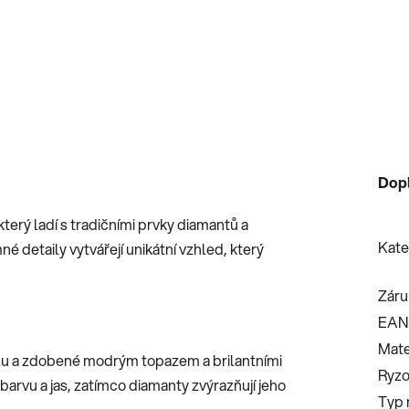
Dop
erý ladí s tradičními prvky diamantů a
Kate
 detaily vytvářejí unikátní vzhled, který
Záru
EAN
Mate
iálu a zdobené modrým topazem a brilantními
Ryzo
arvu a jas, zatímco diamanty zvýrazňují jeho
Typ 