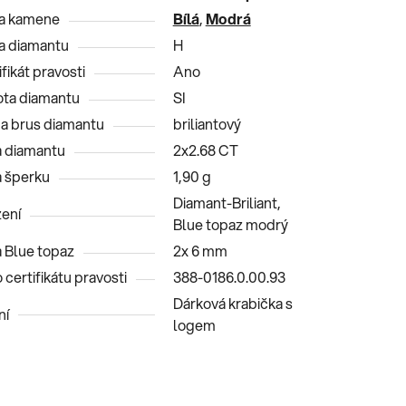
a kamene
Bílá
,
Modrá
a diamantu
H
fikát pravosti
Ano
ota diamantu
SI
 a brus diamantu
briliantový
 diamantu
2x2.68 CT
 šperku
1,90 g
Diamant-Briliant,
ení
Blue topaz modrý
 Blue topaz
2x 6 mm
 certifikátu pravosti
388-0186.0.00.93
Dárková krabička s
ní
logem