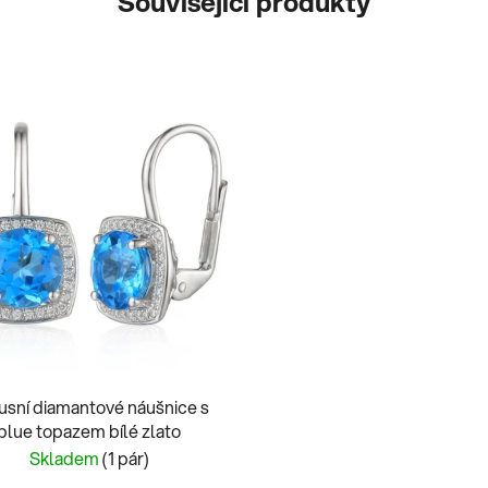
Související produkty
usní diamantové náušnice s
blue topazem bílé zlato
Skladem
(1 pár)