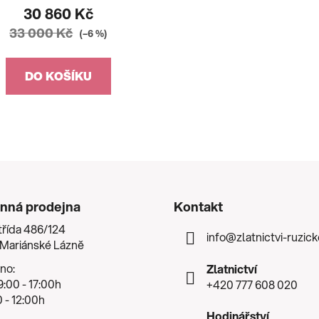
30 860 Kč
33 000 Kč
(–6 %)
DO KOŠÍKU
nná prodejna
Kontakt
třída 486/124
info
@
zlatnictvi-ruzic
 Mariánské Lázně
no:
Zlatnictví
:00 - 17:00h
+420 777 608 020
 - 12:00h
Hodinářství