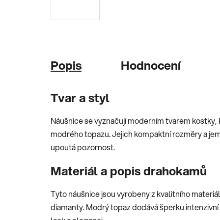
Popis
Hodnocení
Tvar a styl
Náušnice se vyznačují moderním tvarem kostky, kt
modrého topazu. Jejich kompaktní rozměry a jemné
upoutá pozornost.
Materiál a popis drahokamů
Tyto náušnice jsou vyrobeny z kvalitního mater
diamanty. Modrý topaz dodává šperku intenzivní b