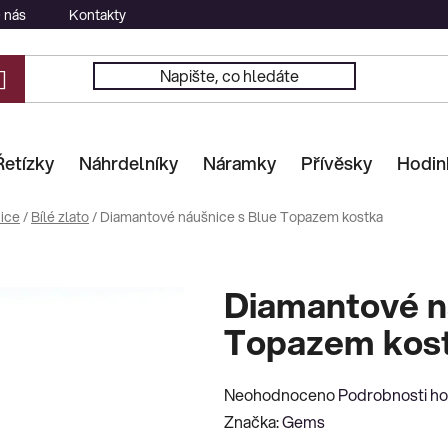
 nás
Kontakty
Řetízky
Náhrdelníky
Náramky
Přívěsky
Hodin
ice
/
Bílé zlato
/
Diamantové náušnice s Blue Topazem kostka
Diamantové n
Topazem kos
Průměrné
Neohodnoceno
Podrobnosti h
hodnocení
Značka:
Gems
produktu