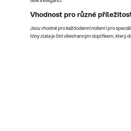
lesk a eleganci.
Vhodnost pro různé příležitost
Jsou vhodné pro každodenní nošení i pro speciáln
tóny zlata je činí všestranným doplňkem, který dok