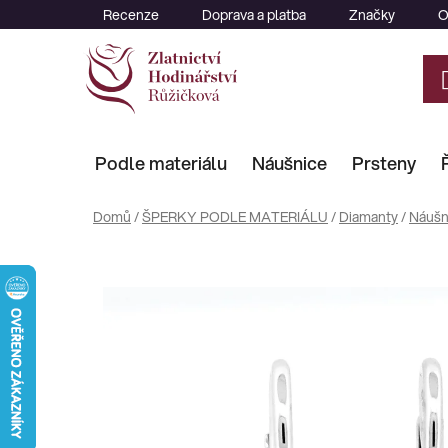
Přejít
Recenze
Doprava a platba
Značky
O
na
obsah
Podle materiálu
Náušnice
Prsteny
Domů
/
ŠPERKY PODLE MATERIÁLU
/
Diamanty
/
Náušn