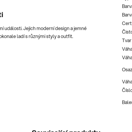
Barv
i
Barv
Certi
í události. Jejich moderní design a jemné
Čist
onale ladí s různými styly a outfit.
Tvar
Váha
Váha
Osaz
Váha
Číslo
Bale