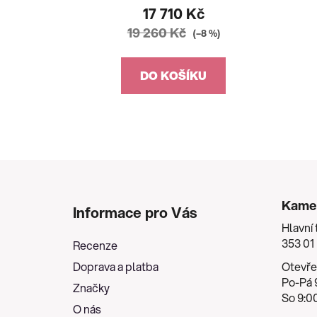
17 710 Kč
19 260 Kč
(–8 %)
DO KOŠÍKU
Z
á
Kame
Informace pro Vás
p
Hlavní 
a
353 01
Recenze
t
Doprava a platba
Otevře
í
Po-Pá 9
Značky
So 9:00
O nás