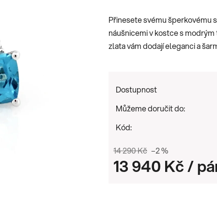
je
Přinesete svému šperkovému s
0,0
náušnicemi v kostce s modrým t
z
zlata vám dodají eleganci a šar
5
hvězdiček.
Dostupnost
Můžeme doručit do:
Kód:
14 290 Kč
–2 %
13 940 Kč
/ pá
Měrná cena: