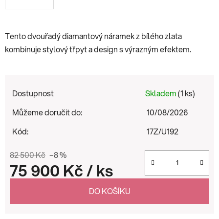
Tento dvouřadý diamantový náramek z bílého zlata
kombinuje stylový třpyt a design s výrazným efektem.
Dostupnost
Skladem
(1 ks)
Můžeme doručit do:
10/08/2026
Kód:
17Z/U192
82 500 Kč
–8 %
75 900 Kč
/ ks
Měrná cena:
DO KOŠÍKU