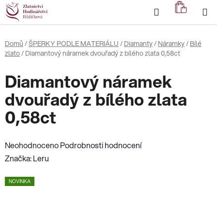
Přejít
Hledat
NÁKUP
na
KOŠÍK
obsah
Domů
/
ŠPERKY PODLE MATERIÁLU
/
Diamanty
/
Náramky
/
Bílé
zlato
/
Diamantový náramek dvouřadý z bílého zlata 0,58ct
Diamantový náramek
dvouřadý z bílého zlata
0,58ct
Průměrné
Neohodnoceno
Podrobnosti hodnocení
hodnocení
Značka:
Leru
produktu
NOVINKA
je
0,0
z