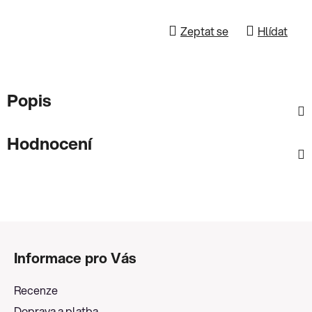
Zeptat se
Hlídat
Popis
Hodnocení
Z
á
Informace pro Vás
p
a
Recenze
t
Doprava a platba