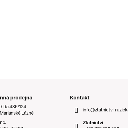
nná prodejna
Kontakt
třída 486/124
info
@
zlatnictvi-ruzic
 Mariánské Lázně
no:
Zlatnictví