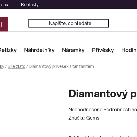
 nás
Kontakty
Řetízky
Náhrdelníky
Náramky
Přívěsky
Hodin
sky
/
Bílé zlato
/
Diamantový přívěsek s tanzanitem
Diamantový p
Průměrné
Neohodnoceno
Podrobnosti h
hodnocení
Značka:
Gems
produktu
je