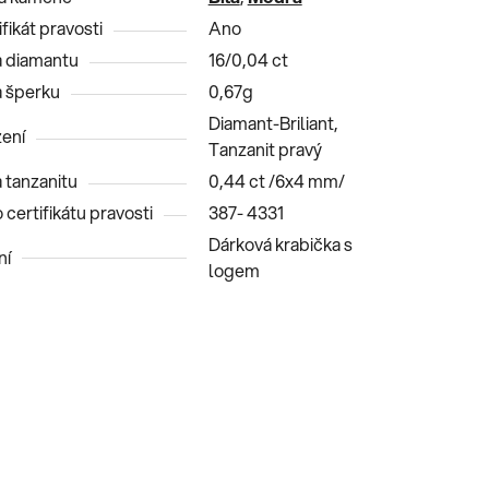
fikát pravosti
Ano
 diamantu
16/0,04 ct
 šperku
0,67g
Diamant-Briliant,
ení
Tanzanit pravý
 tanzanitu
0,44 ct /6x4 mm/
 certifikátu pravosti
387- 4331
Dárková krabička s
ní
logem