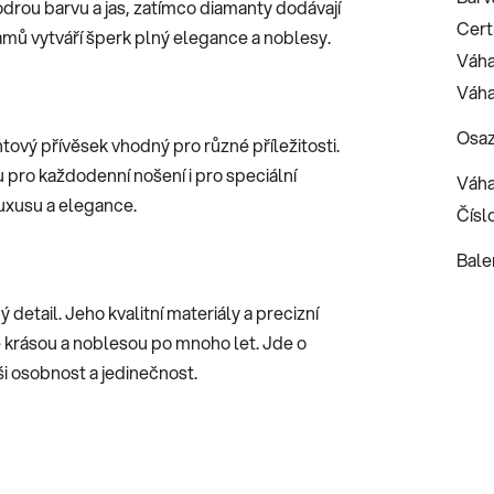
odrou barvu a jas, zatímco diamanty dodávají
Certi
amů vytváří šperk plný elegance a noblesy.
Váha
Váha
Osaz
ový přívěsek vhodný pro různé příležitosti.
u pro každodenní nošení i pro speciální
Váha
luxusu a elegance.
Číslo
Bale
detail. Jeho kvalitní materiály a precizní
se krásou a noblesou po mnoho let. Jde o
ši osobnost a jedinečnost.