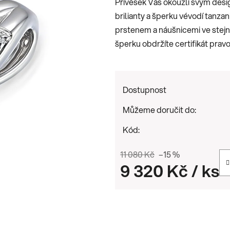
Přívěsek Vás okouzlí svým desi
0,0
brilianty a šperku vévodí tanza
z
prstenem a náušnicemi ve stejn
5
šperku obdržíte certifikát pravo
hvězdiček.
Dostupnost
Můžeme doručit do:
Kód:
11 080 Kč
–15 %
9 320 Kč
/ ks
Měrná cena: