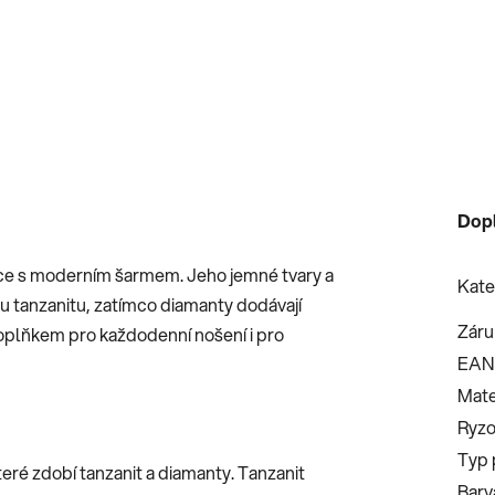
Dop
nce s moderním šarmem. Jeho jemné tvary a
Kate
su tanzanitu, zatímco diamanty dodávají
Záru
doplňkem pro každodenní nošení i pro
EAN
Mate
Ryzo
Typ 
teré zdobí tanzanit a diamanty. Tanzanit
Barv