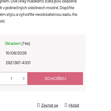
gnem. Dvě linky hladkého zlata jsou osázené
nit v jedinečných odstínech modré. Doplňte
ém stylu a vytvoříte neodolatelnou sadu. Ke
sti.
Skladem
(1 ks)
10/08/2026
29Z/387-4331
DO KOŠÍKU
Zeptat se
Hlídat