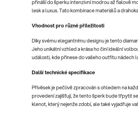
přináší do šperku intenzivní modrou až fialově m
lesk a luxus. Tato kombinace materiálů a drahok
Vhodnost pro různé příležitosti
Díky svému elegantnímu designu je tento diamant
Jeho unikátní vzhled a krása ho činí ideální volbo
události, kde přinese do vašeho outfitu nádech 
Další technické specifikace
Přívěsek je pečlivě zpracován s ohledem na každý 
provedení zajišťují, že tento šperk bude třpytit 
klenot, který nejenže zdobí, ale také vyjadřuje va