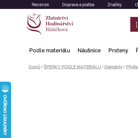
Přejít
Recenze
Doprava a platba
Značky
O
na
obsah
Podle materiálu
Náušnice
Prsteny
Domů
/
ŠPERKY PODLE MATERIÁLU
/
Diamanty
/
Přívě