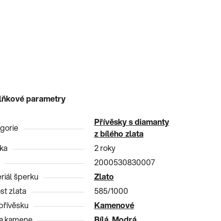
lňkové parametry
Přívěsky s diamanty
gorie
z bílého zlata
ka
2 roky
2000530830007
riál šperku
Zlato
st zlata
585/1000
přívěsku
Kamenové
a kamene
Bílá
,
Modrá