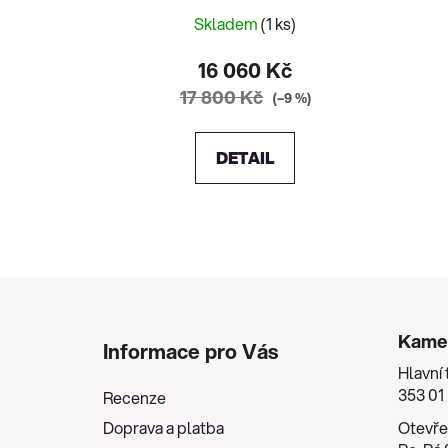
Skladem
(1 ks)
16 060 Kč
17 800 Kč
(–9 %)
DETAIL
Z
á
Kame
Informace pro Vás
p
Hlavní 
a
353 01
Recenze
t
Doprava a platba
Otevře
í