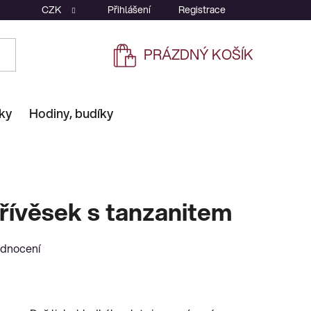
CZK
Přihlášení
Registrace
PRÁZDNÝ KOŠÍK
NÁKUPNÍ
KOŠÍK
ky
Hodiny, budíky
řívěsek s tanzanitem
odnocení