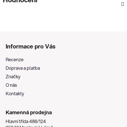
Z
á
Informace pro Vás
p
a
Recenze
t
Doprava a platba
í
Značky
O nás
Kontakty
Kamenná prodejna
Hlavní třída 486/124