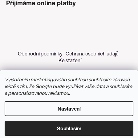
Přijímáme online platby
Obchodní podmínky
Ochrana osobních údajů
Ke stažení
Vyjádřením marketingového souhlasu souhlasíte zároveň
ještě s tím, že Google bude využívat vaše data a souhlasíte
s personalizovanou reklamou.
Copyright 2026
Z&H Růžičková
. Všechna práva
vyhrazena.
Upravit nastavení cookies
Nastavení
Vytvořil Shoptet
&
PekneWeby
Souhlasím