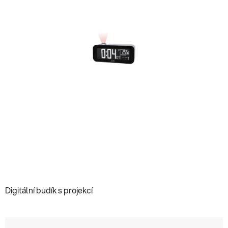
hvězdiček.
Digitální budík s projekcí