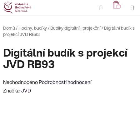
Přejít
Hledat
NÁKUP
na
KOŠÍK
obsah
Domů
/
Hodiny, budíky
/
Budíky digitální i projekční
/
Digitální budík s
projekcí JVD RB93
Digitální budík s projekcí
JVD RB93
Průměrné
Neohodnoceno
Podrobnosti hodnocení
hodnocení
Značka:
JVD
produktu
je
0,0
z
5