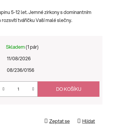
upinu 5-12 let. Jemné zirkony s dominantním
zsvítí tvářičku Vaší malé slečny.
Skladem
(1 pár)
11/08/2026
08/236/0156
DO KOŠÍKU
Zeptat se
Hlídat