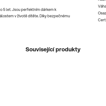
Váha
do 5 let. Jsou perfektním dárkem k
Osaz
lostem v životě dítěte. Díky bezpečnému
Certi
Související produkty