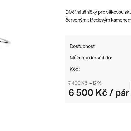
je
Dívčí náušničky pro věkovou sk
0,0
červeným středovým kamenem ro
z
5
hvězdiček.
Dostupnost
Můžeme doručit do:
Kód:
7 400 Kč
–12 %
6 500 Kč
/ pár
Měrná cena: