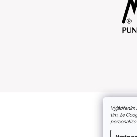
Vyjádřením 
Copyright
tím, že Goog
personalizo
Nastaven