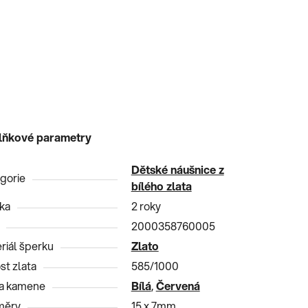
lňkové parametry
Dětské náušnice z
gorie
bílého zlata
ka
2 roky
2000358760005
riál šperku
Zlato
st zlata
585/1000
a kamene
Bílá
,
Červená
měry
15 x 7mm