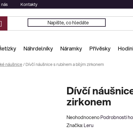
 nás
Kontakty
Řetízky
Náhrdelníky
Náramky
Přívěsky
Hodin
ké náušnice
/
Dívčí náušnice s rubínem a bílým zirkonem
Dívčí náušnic
zirkonem
Průměrné
Neohodnoceno
Podrobnosti h
hodnocení
Značka:
Leru
produktu