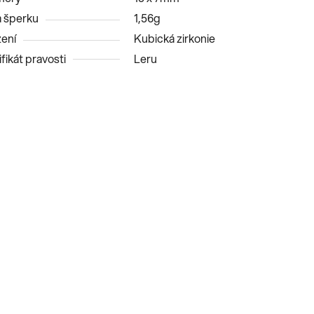
 šperku
1,56g
ení
Kubická zirkonie
fikát pravosti
Leru