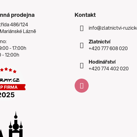
nná prodejna
Kontakt
třída 486/124
info
@
zlatnictvi-ruzic
 Mariánské Lázně
no:
Zlatnictví
:00 - 17:00h
+420 777 608 020
 - 12:00h
Hodinářství
+420 774 402 020