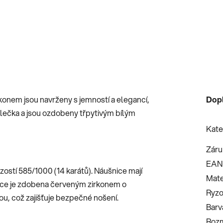
konem jsou navrženy s jemností a elegancí,
Dop
kolečka a jsou ozdobeny třpytivým bílým
Kate
Záru
EAN
zostí 585/1000 (14 karátů). Náušnice mají
Mate
ice je zdobena červeným zirkonem o
Ryzo
rou, což zajišťuje bezpečné nošení.
Barv
Roz