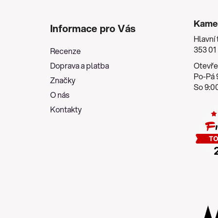
Z
á
Kame
Informace pro Vás
p
Hlavní 
a
353 01
Recenze
t
Doprava a platba
Otevře
í
Po-Pá 9
Značky
So 9:00
O nás
Kontakty