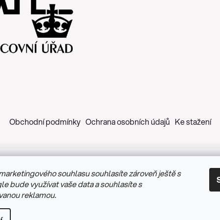
Obchodní podmínky
Ochrana osobních údajů
Ke stažení
marketingového souhlasu souhlasíte zároveň ještě s
 2026
Z&H Růžičková
. Všechna práva vyhrazena.
Upravit nastav
le bude využívat vaše data a souhlasíte s
vanou reklamou.
Vytvořil Shoptet
&
PekneWeby
í