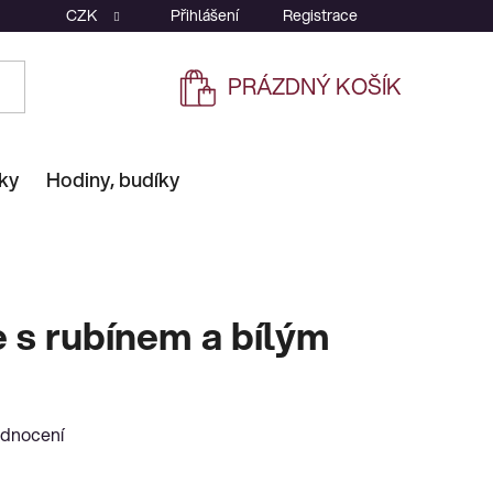
CZK
Přihlášení
Registrace
PRÁZDNÝ KOŠÍK
NÁKUPNÍ
KOŠÍK
ky
Hodiny, budíky
e s rubínem a bílým
odnocení