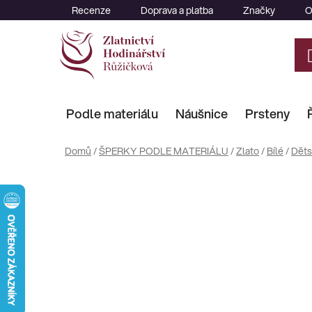
Přejít
Recenze
Doprava a platba
Značky
O
na
obsah
Podle materiálu
Náušnice
Prsteny
Domů
/
ŠPERKY PODLE MATERIÁLU
/
Zlato
/
Bílé
/
Děts