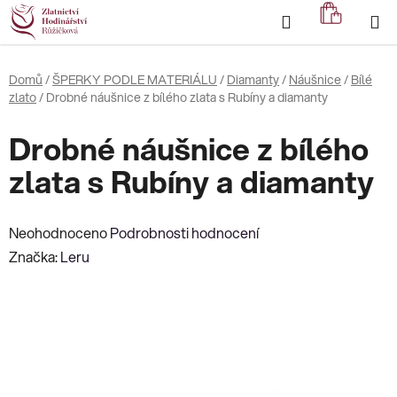
Přejít
Hledat
NÁKUP
na
KOŠÍK
obsah
Domů
/
ŠPERKY PODLE MATERIÁLU
/
Diamanty
/
Náušnice
/
Bílé
zlato
/
Drobné náušnice z bílého zlata s Rubíny a diamanty
Drobné náušnice z bílého
zlata s Rubíny a diamanty
Průměrné
Neohodnoceno
Podrobnosti hodnocení
hodnocení
Značka:
Leru
produktu
je
0,0
z
5