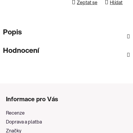
Zeptat se
Hlídat
Popis
Hodnocení
Z
á
Informace pro Vás
p
a
Recenze
t
Doprava a platba
í
Značky