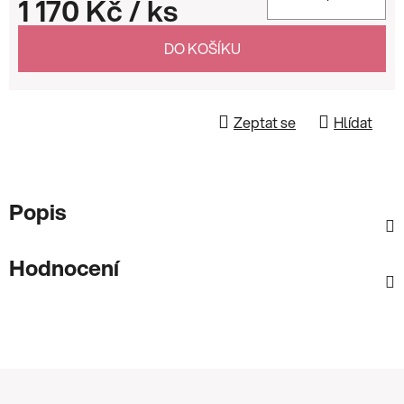
1 170 Kč
/ ks
Měrná cena:
DO KOŠÍKU
Zeptat se
Hlídat
Popis
Hodnocení
Z
á