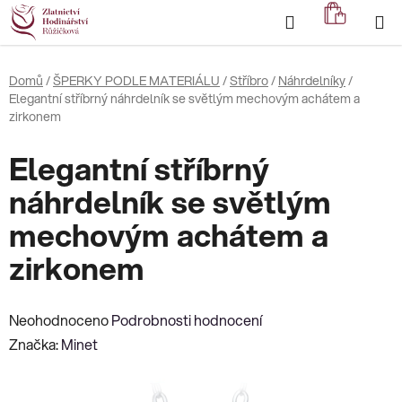
Přejít
Hledat
NÁKUP
na
KOŠÍK
obsah
Domů
/
ŠPERKY PODLE MATERIÁLU
/
Stříbro
/
Náhrdelníky
/
Elegantní stříbrný náhrdelník se světlým mechovým achátem a
zirkonem
Elegantní stříbrný
náhrdelník se světlým
mechovým achátem a
zirkonem
Průměrné
Neohodnoceno
Podrobnosti hodnocení
hodnocení
Značka:
Minet
produktu
je