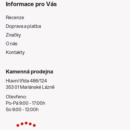
Informace pro Vás
p
a
Recenze
t
Doprava a platba
í
Značky
O nás
Kontakty
Kamenná prodejna
Hlavní třída 486/124
353 01 Mariánské Lázně
Otevřeno:
Po-Pá 9:00 - 17:00h
So 9:00 - 12:00h