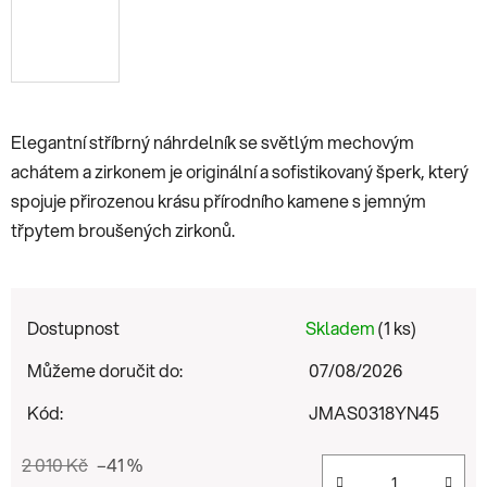
Elegantní stříbrný náhrdelník se světlým mechovým
achátem a zirkonem je originální a sofistikovaný šperk, který
spojuje přirozenou krásu přírodního kamene s jemným
třpytem broušených zirkonů.
Dostupnost
Skladem
(1 ks)
Můžeme doručit do:
07/08/2026
Kód:
JMAS0318YN45
2 010 Kč
–41 %