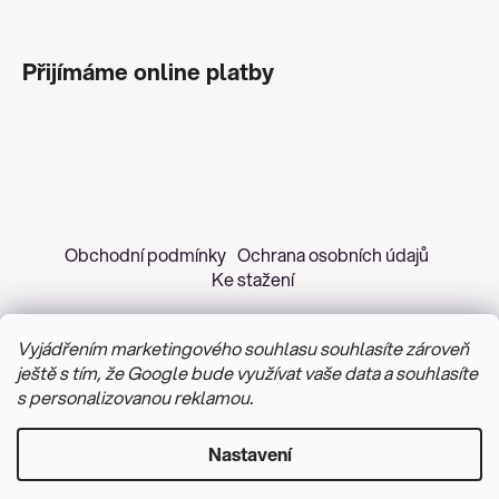
Přijímáme online platby
Obchodní podmínky
Ochrana osobních údajů
Ke stažení
Vyjádřením marketingového souhlasu souhlasíte zároveň
ještě s tím, že Google bude využívat vaše data a souhlasíte
s personalizovanou reklamou.
Copyright 2026
Z&H Růžičková
. Všechna práva
vyhrazena.
Upravit nastavení cookies
Nastavení
Vytvořil Shoptet
&
PekneWeby