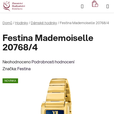
Přejít
Hledat
NÁKUP
na
KOŠÍK
obsah
Domů
/
Hodinky
/
Dámské hodinky
/
Festina Mademoiselle 20768/4
Festina Mademoiselle
20768/4
Průměrné
Neohodnoceno
Podrobnosti hodnocení
hodnocení
Značka:
Festina
produktu
NOVINKA
je
0,0
z
5
hvězdiček.