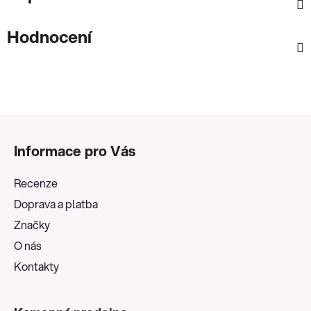
Hodnocení
Z
á
Informace pro Vás
p
a
Recenze
t
Doprava a platba
í
Značky
O nás
Kontakty