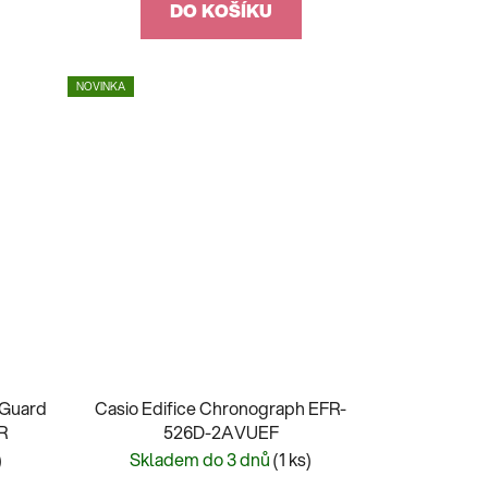
DO KOŠÍKU
NOVINKA
 Guard
Casio Edifice Chronograph EFR-
R
526D-2AVUEF
)
Skladem do 3 dnů
(1 ks)