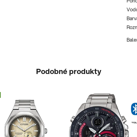
Poh
Vodo
Barv
Rozm
Bale
Podobné produkty