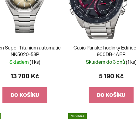
zen Super Titanium automatic
Casio Pánské hodinky Edific
NK5020-58P
900DB-1AER
Skladem
(1 ks)
Skladem do 3 dnů
(1 ks
13 700 Kč
5 190 Kč
DO KOŠÍKU
DO KOŠÍKU
NOVINKA