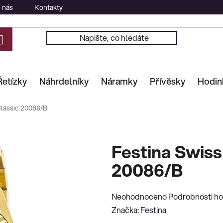
 nás
Kontakty
Řetízky
Náhrdelníky
Náramky
Přívěsky
Hodin
Classic 20086/B
Festina Swiss
20086/B
Průměrné
Neohodnoceno
Podrobnosti h
hodnocení
Značka:
Festina
produktu