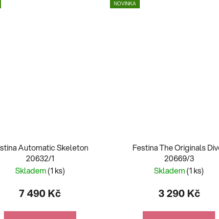
NOVINKA
stina Automatic Skeleton
Festina The Originals Div
20632/1
20669/3
Skladem
(1 ks)
Skladem
(1 ks)
7 490 Kč
3 290 Kč