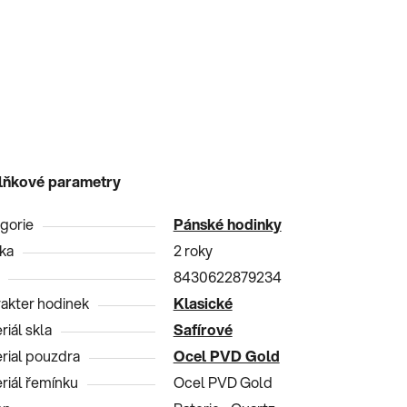
lňkové parametry
gorie
Pánské hodinky
ka
2 roky
8430622879234
akter hodinek
Klasické
riál skla
Safírové
rial pouzdra
Ocel PVD Gold
riál řemínku
Ocel PVD Gold