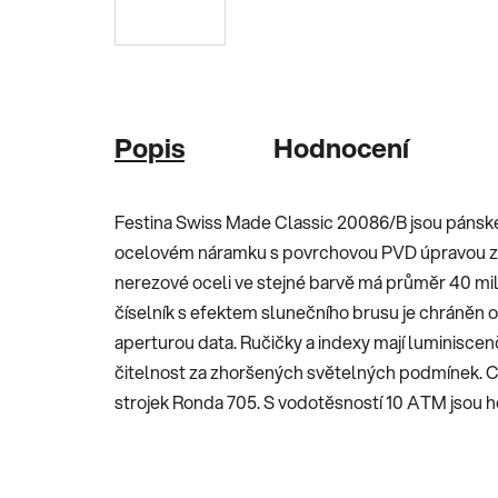
Popis
Hodnocení
Festina Swiss Made Classic 20086/B jsou pánské
ocelovém náramku s povrchovou PVD úpravou zla
nerezové oceli ve stejné barvě má průměr 40 mi
číselník s efektem slunečního brusu je chráněn
aperturou data. Ručičky a indexy mají luminiscen
čitelnost za zhoršených světelných podmínek. C
strojek Ronda 705. S vodotěsností 10 ATM jsou h