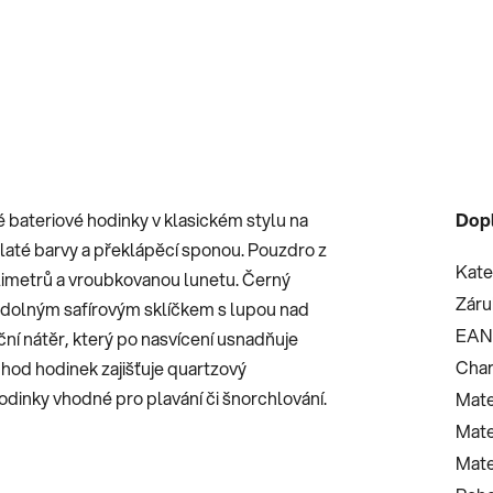
 bateriové hodinky v klasickém stylu na
Dop
té barvy a překlápěcí sponou. Pouzdro z
Kate
limetrů a vroubkovanou lunetu. Černý
Záru
 odolným safírovým sklíčkem s lupou nad
EAN
ční nátěr, který po nasvícení usnadňuje
Char
hod hodinek zajišťuje quartzový
odinky vhodné pro plavání či šnorchlování.
Mate
Mate
Mate