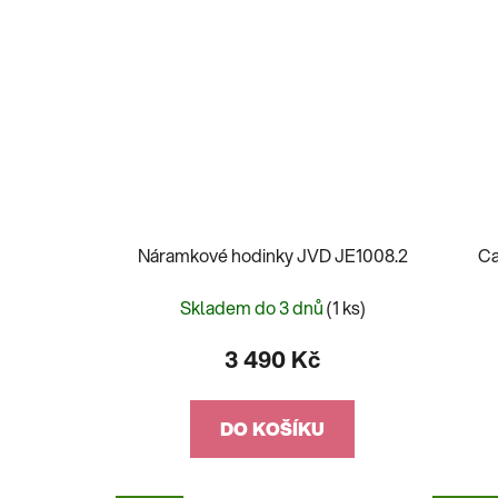
Náramkové hodinky JVD JE1008.2
Ca
Skladem do 3 dnů
(1 ks)
3 490 Kč
DO KOŠÍKU