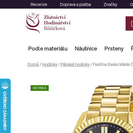
Přejít
Recenze
Doprava a platba
Značky
O
na
obsah
Podle materiálu
Náušnice
Prsteny
Domů
/
Hodinky
/
Pánské hodinky
/
Festina Swiss Made 
NOVINKA