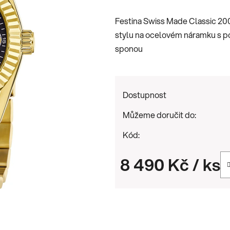
je
Festina Swiss Made Classic 200
0,0
stylu na ocelovém náramku s p
z
sponou
5
hvězdiček.
Dostupnost
Můžeme doručit do:
Kód:
8 490 Kč
/ ks
Měrná cena: