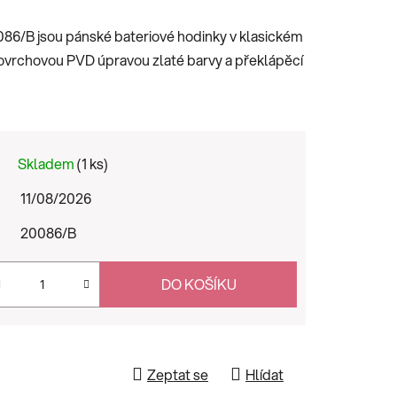
86/B jsou pánské bateriové hodinky v klasickém
ovrchovou PVD úpravou zlaté barvy a překlápěcí
Skladem
(1 ks)
11/08/2026
20086/B
DO KOŠÍKU
Zeptat se
Hlídat