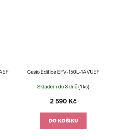
2AEF
Casio Edifice EFV-150L-1AVUEF
)
Skladem do 3 dnů
(1 ks)
2 590 Kč
DO KOŠÍKU