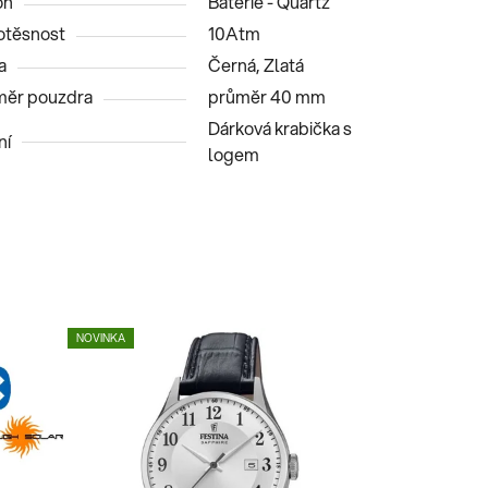
on
Baterie - Quartz
těsnost
10Atm
a
Černá, Zlatá
ěr pouzdra
průměr 40 mm
Dárková krabička s
ní
logem
NOVINKA