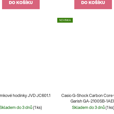
DO KOŠÍKU
DO KOŠÍKU
NOVINKA
mkové hodinky JVD JC601.1
Casio G-Shock Carbon Core
Garish GA-2100SB-1AE
Skladem do 3 dnů
(1 ks)
Skladem do 3 dnů
(1 ks