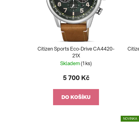
Citizen Sports Eco-Drive CA4420-
Citi
21X
Skladem
(1 ks)
5 700 Kč
DO KOŠÍKU
NOVINKA