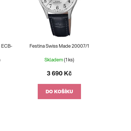
e ECB-
Festina Swiss Made 20007/1
)
Skladem
(1 ks)
3 690 Kč
DO KOŠÍKU