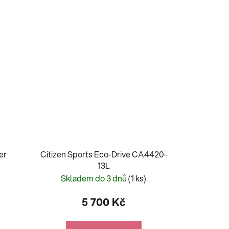
er
Citizen Sports Eco-Drive CA4420-
13L
Skladem do 3 dnů
(1 ks)
5 700 Kč