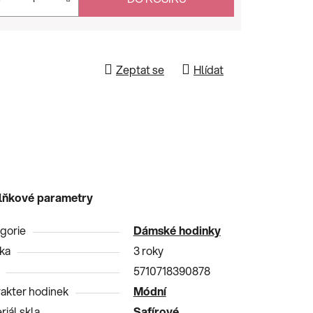
Zeptat se
Hlídat
lňkové parametry
gorie
Dámské hodinky
ka
3 roky
5710718390878
akter hodinek
Módní
riál skla
Safírové