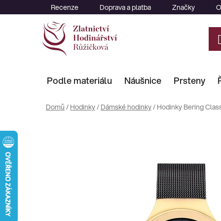
Přejít
Recenze
Doprava a platba
Značky
O
na
obsah
Podle materiálu
Náušnice
Prsteny
Domů
/
Hodinky
/
Dámské hodinky
/
Hodinky Bering Clas