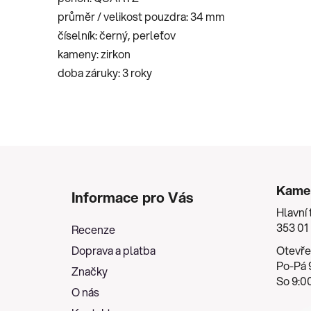
průměr / velikost pouzdra:
34 mm
číselník:
černý, perleťov
kameny:
zirkon
doba záruky:
3 roky
Z
á
Kame
Informace pro Vás
p
Hlavní 
a
353 01
Recenze
t
Doprava a platba
Otevře
í
Po-Pá 9
Značky
So 9:00
O nás