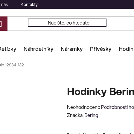
 nás
Kontakty
Řetízky
Náhrdelníky
Náramky
Přívěsky
Hodin
sic 12934-132
Hodinky Berin
Průměrné
Neohodnoceno
Podrobnosti h
hodnocení
Značka:
Bering
produktu
je