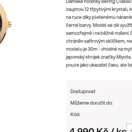
Dámské hodinky Bering Classic 1
0,0
zaujmou 12 třpytivými krystali, 
z
na ruce díky pletenému náramk
5
černé barvy. Model se dá využít
hvězdiček.
samozřejmě i na běžné nošení. Č
chráněn safírovým sklíčkem, ne
modelu je 30m - vhodné na mytí
japonský strojek značky Miyota
pouze jako ukazatel času, ale ta
Dostupnost
Můžeme doručit do:
Kód:
4 990 Kč
/ ks