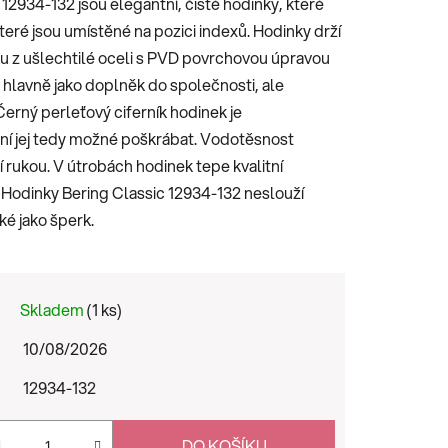
2934-132 jsou elegantní, čisté hodinky, které
které jsou umístěné na pozici indexů. Hodinky drží
u z ušlechtilé oceli s PVD povrchovou úpravou
 hlavně jako doplněk do společnosti, ale
erný perleťový ciferník hodinek je
ní jej tedy možné poškrábat. Vodotěsnost
 rukou. V útrobách hodinek tepe kvalitní
. Hodinky Bering Classic 12934-132 neslouží
ké jako šperk.
Skladem
(1 ks)
10/08/2026
12934-132
DO KOŠÍKU