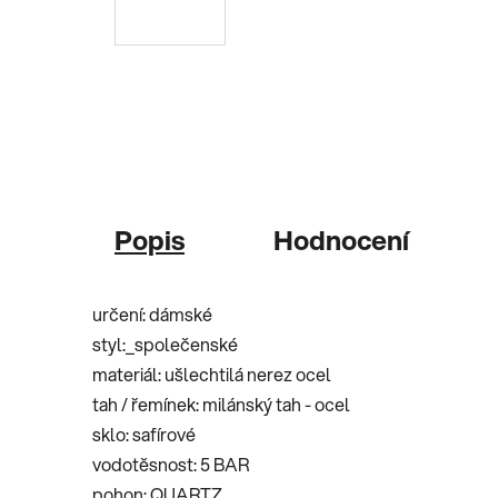
Popis
Hodnocení
určení:
dámské
styl:_
společenské
materiál:
ušlechtilá nerez ocel
tah / řemínek:
milánský tah - ocel
sklo:
safírové
vodotěsnost:
5 BAR
pohon:
QUARTZ