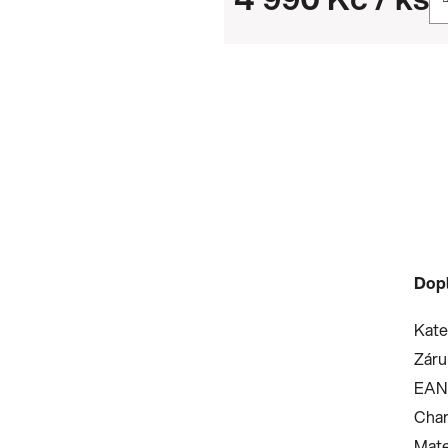
Měrná cena:
Dop
Kate
Záru
EAN
Char
Mate