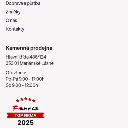
Doprava a platba
í
Značky
O nás
Kontakty
Kamenná prodejna
Hlavní třída 486/124
353 01 Mariánské Lázně
Otevřeno:
Po-Pá 9:00 - 17:00h
So 9:00 - 12:00h