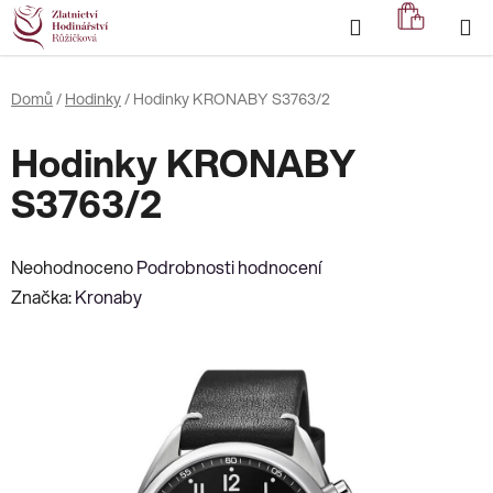
Přejít
Hledat
NÁKUP
na
KOŠÍK
obsah
Domů
/
Hodinky
/
Hodinky KRONABY S3763/2
Hodinky KRONABY
S3763/2
Průměrné
Neohodnoceno
Podrobnosti hodnocení
hodnocení
Značka:
Kronaby
produktu
je
0,0
z
5
hvězdiček.