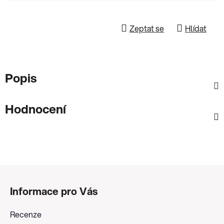
Zeptat se
Hlídat
Popis
Hodnocení
Z
á
Informace pro Vás
p
a
Recenze
t