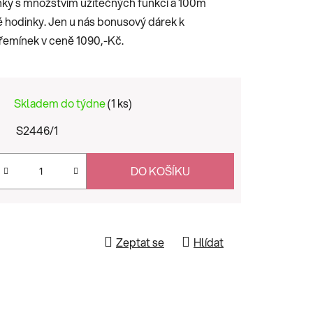
nky s množstvím užitečných funkcí a 100m
 hodinky. Jen u nás bonusový dárek k
emínek v ceně 1090,-Kč.
Skladem do týdne
(1 ks)
S2446/1
DO KOŠÍKU
Zeptat se
Hlídat