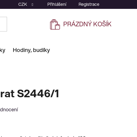
CZK
Přihlášení
Registrace
PRÁZDNÝ KOŠÍK
NÁKUPNÍ
KOŠÍK
ky
Hodiny, budíky
at S2446/1
odnocení