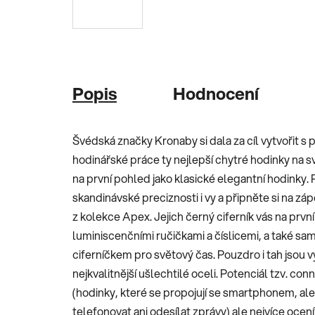
Popis
Hodnocení
Švédská značky Kronaby si dala za cíl vytvořit s
hodinářské práce ty nejlepší chytré hodinky na sv
na první pohled jako klasické elegantní hodinky
skandinávské preciznosti i vy a připněte si na zá
z kolekce Apex. Jejich černý ciferník vás na prv
luminiscenčními ručičkami a číslicemi, a také s
ciferníčkem pro světový čas. Pouzdro i tah jsou 
nejkvalitnější ušlechtilé oceli. Potenciál tzv. c
(hodinky, které se propojují se smartphonem, ale
telefonovat ani odesílat zprávy) ale nejvíce ocenít