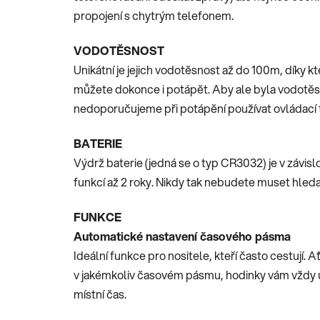
propojení s chytrým telefonem.
VODOTĚSNOST
Unikátní je jejich vodotěsnost až do 100m, díky k
můžete dokonce i potápět. Aby ale byla vodotě
nedoporučujeme při potápění používat ovládací t
BATERIE
Výdrž baterie (jedná se o typ CR3032) je v závislo
funkcí až 2 roky. Nikdy tak nebudete muset hledat
FUNKCE
Automatické nastavení časového pásma
Ideální funkce pro nositele, kteří často cestují. A
v jakémkoliv časovém pásmu, hodinky vám vždy
místní čas.