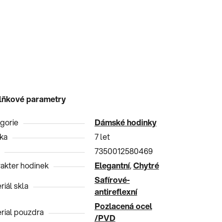
lňkové parametry
gorie
Dámské hodinky
ka
7 let
7350012580469
akter hodinek
Elegantní
,
Chytré
Safírové-
riál skla
antireflexní
Pozlacená ocel
rial pouzdra
/PVD