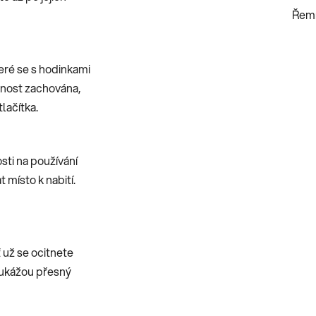
Řemí
teré se s hodinkami
snost zachována,
lačítka.
sti na používání
 místo k nabití.
ť už se ocitnete
 ukážou přesný