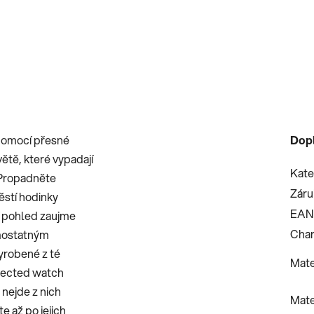
 pomocí přesné
Dop
ětě, které vypadají
Kate
. Propadněte
Záru
pěstí hodinky
EAN
ní pohled zaujme
Char
amostatným
vyrobené z té
Mate
onnected watch
 nejde z nich
Mate
e až po jejich