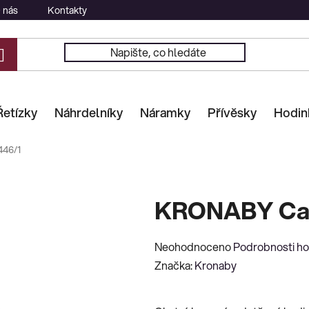
 nás
Kontakty
Řetízky
Náhrdelníky
Náramky
Přívěsky
Hodin
46/1
KRONABY Car
Průměrné
Neohodnoceno
Podrobnosti h
hodnocení
Značka:
Kronaby
produktu
je