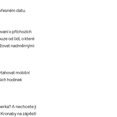
 přesném datu.
vaní o příchozích
ze od lidí, o které
těžovat nadměrnými
ytahovat mobilní
ašich hodinek
erka? A nechcete ji
 Kronaby na zápěstí