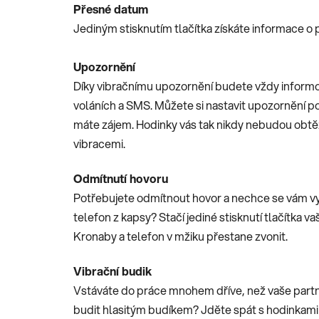
Přesné datum
Jediným stisknutím tlačítka získáte informace o
Upozornění
Díky vibračnímu upozornění budete vždy informo
voláních a SMS. Můžete si nastavit upozornění pou
máte zájem. Hodinky vás tak nikdy nebudou ob
vibracemi.
Odmítnutí hovoru
Potřebujete odmítnout hovor a nechce se vám v
telefon z kapsy? Stačí jediné stisknutí tlačítka v
Kronaby a telefon v mžiku přestane zvonit.
Vibrační budik
Vstáváte do práce mnohem dříve, než vaše partn
budit hlasitým budíkem? Jděte spát s hodinkami