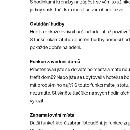
S hodinkami Kronaby na zápěstí se vám to už nikd
jediný stisk tlačítka a mobil se vám ihned ozve.
Ovládání hudby
Hudba dokáže ovlivnit naši náladu, ať už pozitiv
S funkcí okamžitého spuštění hudby pomocí ho
pokaždé dobře naladěni.
Funkce zavedení domů
Přestěhovali jste se do většího města a máte ne
trefit domů? Nebo jste se ubytovali v hotelu a bo
mít problém ho najít? S touto funkcí máte jistotu,
neztratíte. Stiskněte tlačítko na svých hodinká
vyrazit.
Zapamatování místa
Další funkcí, která zabrání bloudění, je funkce z