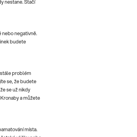
y nestane. Stačí
ně nebo negativně.
dinek budete
ustále problém
jíte se, že budete
 že se už nikdy
ch Kronaby a můžete
apamatování místa.