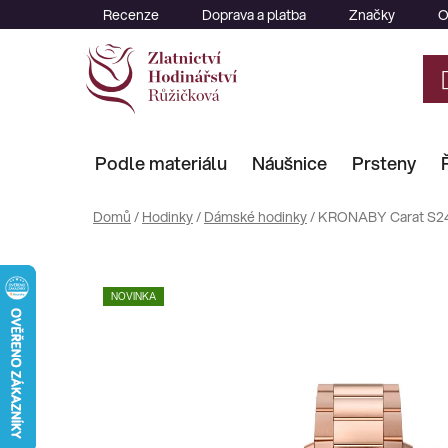
Přejít
Recenze
Doprava a platba
Značky
O
na
obsah
Podle materiálu
Náušnice
Prsteny
Domů
/
Hodinky
/
Dámské hodinky
/
KRONABY Carat S24
NOVINKA