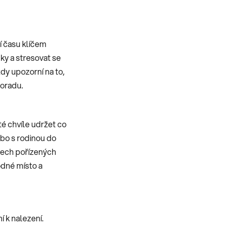
í času klíčem
ky a stresovat se
ždy upozorní na to,
poradu.
té chvíle udržet co
ebo s rodinou do
šech pořízených
hodné místo a
í k nalezení.