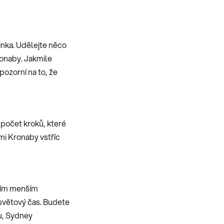
inka. Udělejte něco
ronaby. Jakmile
pozorní na to, že
 počet kroků, které
mi Kronaby vstříc
dním menším
 světový čas. Budete
ku, Sydney