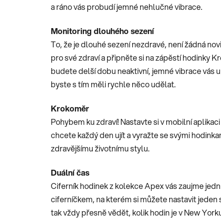
a ráno vás probudí jemné nehlučné vibrace.
Monitoring dlouhého sezení
To, že je dlouhé sezení nezdravé, není žádná nov
pro své zdraví a připněte si na zápěstí hodinky K
budete delší dobu neaktivní, jemné vibrace vás u
byste s tím měli rychle něco udělat.
Krokoměr
Pohybem ku zdraví! Nastavte si v mobilní aplikaci
chcete každý den ujít a vyražte se svými hodinka
zdravějšímu životnímu stylu.
Duální čas
Ciferník hodinek z kolekce Apex vás zaujme je
ciferníčkem, na kterém si můžete nastavit jeden
tak vždy přesně vědět, kolik hodin je v New Yor