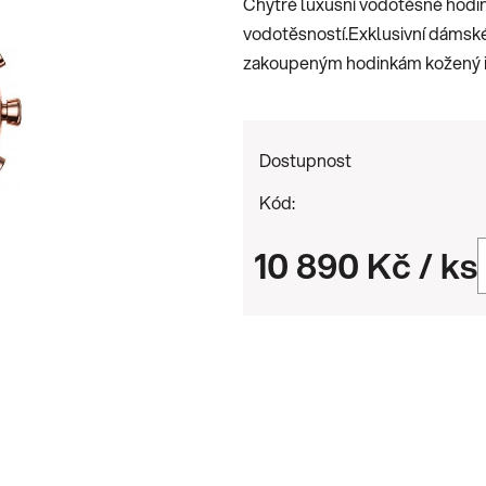
Chytré luxusní vodotěsné hodi
0,0
vodotěsností.Exklusivní dámské
z
zakoupeným hodinkám kožený ř
5
hvězdiček.
Dostupnost
Kód:
10 890 Kč
/ ks
Měrná cena: