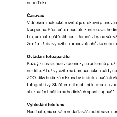
nebo Tokiu.
Časovač
V dnešním hektickém světě je efektivní plánován
k úspěchu. Přestaňte neustále kontrolovat hodin
tím, co máte ještě stihnout. Jemné vibrace vás v
že už je třeba vyrazit na pracovní schůzku nebo 
Ovládání fotoaparátu
Každý z nás si chce vzpomínky na příjemně proži
nejdéle. Ať už vyrazíte na bombastickou párty n
ZOO, díky hodinkám Kronaby budete součástí v
fotografií i vy. Stačí umístit mobilní telefon na v
stisknutím tlačítka na hodinkách spustit spoušť.
Vyhledání telefonu
Nestíháte, nic se vám nedaří a váš mobil navíc nen