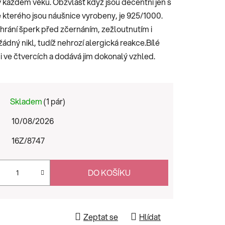
 každém věku. Obzvlášť když jsou decentní jen s
ze kterého jsou náušnice vyrobeny, je 925/1000.
rání šperk před zčernáním, zežloutnutím i
ádný nikl, tudíž nehrozí alergická reakce.Bílé
i ve čtvercích a dodává jim dokonalý vzhled.
Skladem
(1 pár)
10/08/2026
16Z/8747
DO KOŠÍKU
Zeptat se
Hlídat