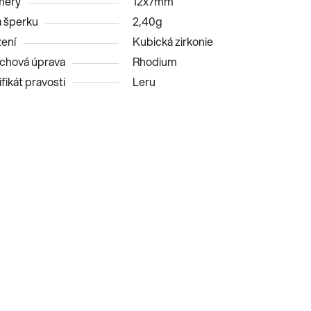
měry
12x7mm
 šperku
2,40g
ení
Kubická zirkonie
chová úprava
Rhodium
fikát pravosti
Leru