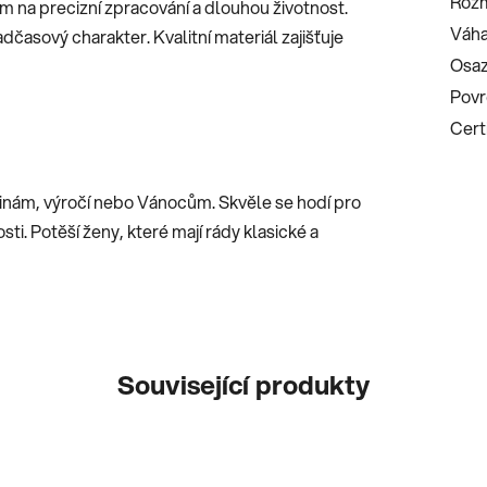
Roz
em na precizní zpracování a dlouhou životnost.
Váha
dčasový charakter. Kvalitní materiál zajišťuje
Osaz
Povr
Certi
inám, výročí nebo Vánocům. Skvěle se hodí pro
i. Potěší ženy, které mají rády klasické a
Související produkty