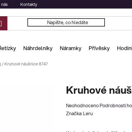
 nás
Kontakty
Řetízky
Náhrdelníky
Náramky
Přívěsky
Hodin
e
/
Kruhové náušnice 8747
Kruhové náuš
Průměrné
Neohodnoceno
Podrobnosti h
hodnocení
Značka:
Leru
produktu
je