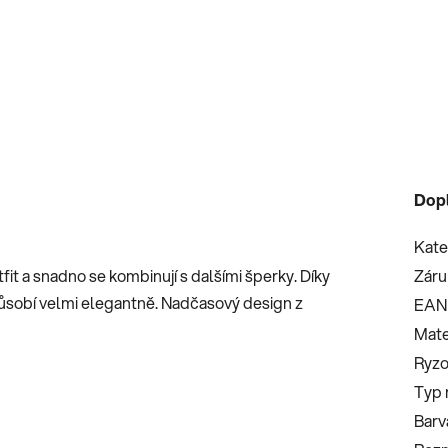
Dop
Kate
it a snadno se kombinují s dalšími šperky. Díky
Záru
působí velmi elegantně. Nadčasový design z
EAN
Mate
Ryzo
Typ 
Barv