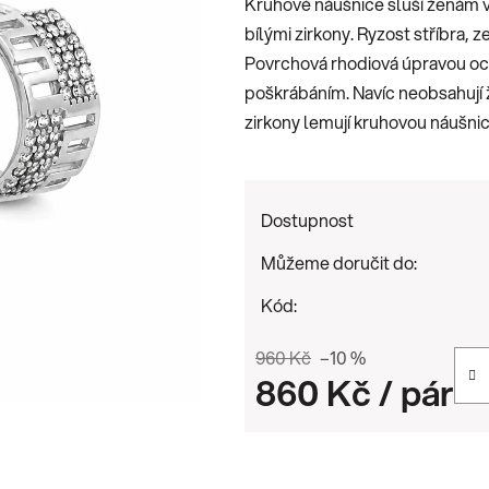
Kruhové náušnice sluší ženám v
0,0
bílými zirkony. Ryzost stříbra, 
z
Povrchová rhodiová úpravou och
5
poškrábáním. Navíc neobsahují ž
hvězdiček.
zirkony lemují kruhovou náušnic
Dostupnost
Můžeme doručit do:
Kód:
960 Kč
–10 %
860 Kč
/ pár
Měrná cena: