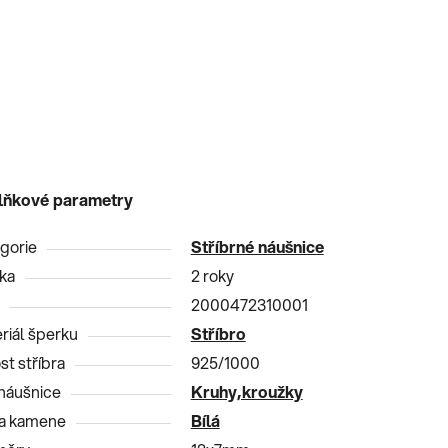
lňkové parametry
gorie
Stříbrné náušnice
ka
2 roky
2000472310001
riál šperku
Stříbro
st stříbra
925/1000
náušnice
Kruhy,kroužky
a kamene
Bílá