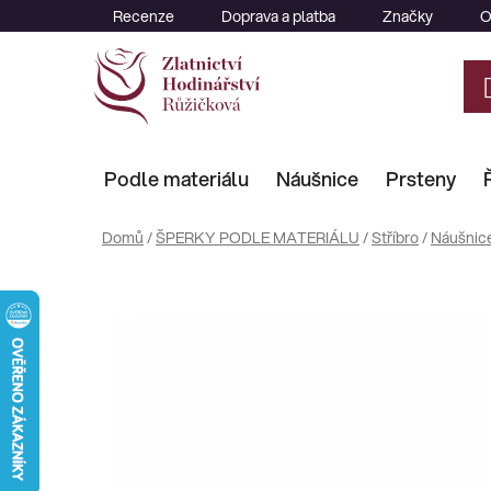
Přejít
Recenze
Doprava a platba
Značky
O
na
obsah
Podle materiálu
Náušnice
Prsteny
Domů
/
ŠPERKY PODLE MATERIÁLU
/
Stříbro
/
Náušnic