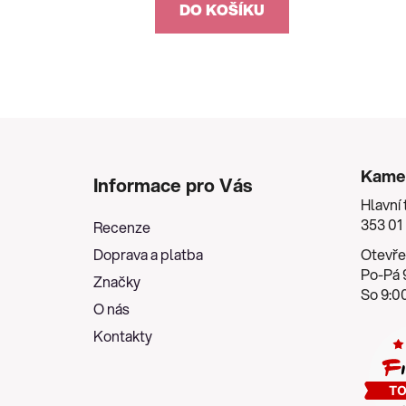
DO KOŠÍKU
Z
á
Kame
Informace pro Vás
p
Hlavní 
a
353 01
Recenze
t
Doprava a platba
Otevře
í
Po-Pá 9
Značky
So 9:00
O nás
Kontakty