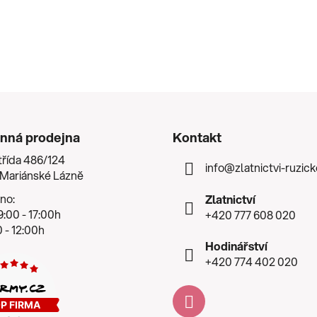
nná prodejna
Kontakt
třída 486/124
info
@
zlatnictvi-ruzic
 Mariánské Lázně
no:
Zlatnictví
:00 - 17:00h
+420 777 608 020
 - 12:00h
Hodinářství
+420 774 402 020