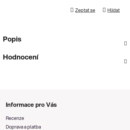
Zeptat se
Hlídat
Popis
Hodnocení
Z
á
Informace pro Vás
p
a
Recenze
t
Doprava a platba