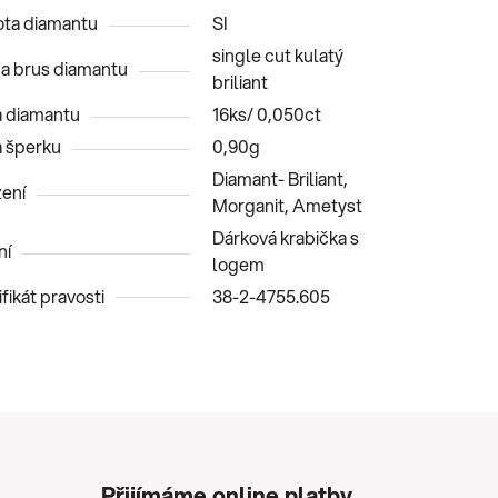
ota diamantu
SI
single cut kulatý
 a brus diamantu
briliant
 diamantu
16ks/ 0,050ct
 šperku
0,90g
Diamant- Briliant,
ení
Morganit, Ametyst
Dárková krabička s
ní
logem
fikát pravosti
38-2-4755.605
Přijímáme online platby