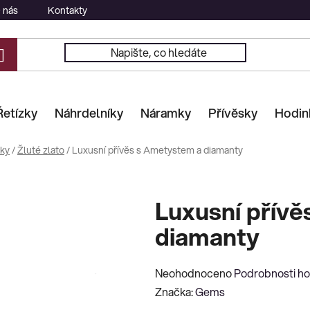
 nás
Kontakty
Řetízky
Náhrdelníky
Náramky
Přívěsky
Hodin
sky
/
Žluté zlato
/
Luxusní přívěs s Ametystem a diamanty
Luxusní přív
diamanty
Průměrné
Neohodnoceno
Podrobnosti h
hodnocení
Značka:
Gems
produktu