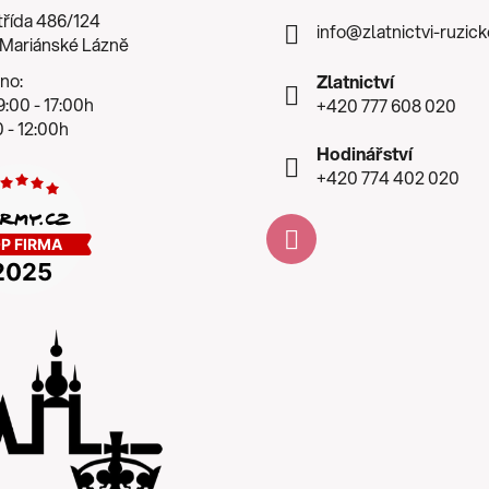
třída 486/124
info
@
zlatnictvi-ruzic
 Mariánské Lázně
no:
Zlatnictví
:00 - 17:00h
+420 777 608 020
 - 12:00h
Hodinářství
+420 774 402 020