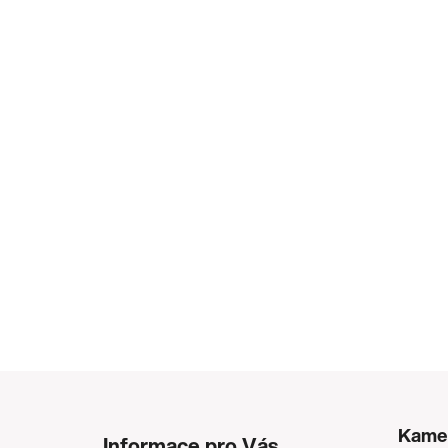
Z
á
Kame
Informace pro Vás