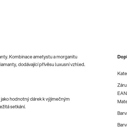
amanty. Kombinace ametystu a morganitu
Dop
iamanty, dodávající přívěsu luxusní vzhled.
Kate
Záru
EAN
bo jako hodnotný dárek k výjimečným
Mate
ežitá setkání.
Barv
Barv