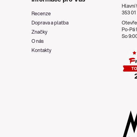
p
Hlavní 
a
353 01
Recenze
t
Doprava a platba
Otevře
í
Po-Pá 9
Značky
So 9:00
O nás
Kontakty