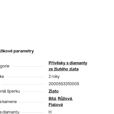
lňkové parametry
Přívěsky s diamanty
gorie
ze žlutého zlata
ka
2 roky
2000553310005
riál šperku
Zlato
Bílá
,
Růžová
,
a kamene
Fialová
a diamantu
H