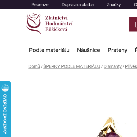
Přejít
Recenze
Doprava a platba
Značky
O
na
obsah
Podle materiálu
Náušnice
Prsteny
Domů
/
ŠPERKY PODLE MATERIÁLU
/
Diamanty
/
Přívě