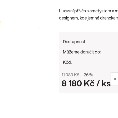
je
Luxusní přívěs s ametystem a 
0,0
designem, kde jemné drahokamy 
z
5
hvězdiček.
Dostupnost
Můžeme doručit do:
Kód:
11 080 Kč
–26 %
8 180 Kč
/ ks
Měrná cena: