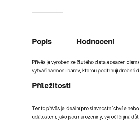
Popis
Hodnocení
Přívěs je vyroben ze žlutého zlata a osazen di
vytváří harmonii barev, kterou podtrhují drobné d
Příležitosti
Tento přívěs je ideální pro slavnostní chvíle ne
událostem, jako jsou narozeniny, výročí či jiná důl