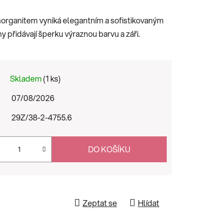
morganitem vyniká elegantním a sofistikovaným
přidávají šperku výraznou barvu a záři.
Skladem
(1 ks)
07/08/2026
29Z/38-2-4755.6
DO KOŠÍKU
Zeptat se
Hlídat