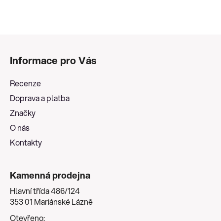
Z
á
Informace pro Vás
p
a
Recenze
t
Doprava a platba
í
Značky
O nás
Kontakty
Kamenná prodejna
Hlavní třída 486/124
353 01 Mariánské Lázně
Otevřeno: