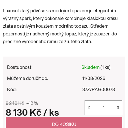
Luxusní zlatý přívěsek s modrým topazem je elegantní a
výrazný šperk, který dokonale kombinuje klasickou krásu
zlata s oslnivým kouzlem modrého topazu. Středem
pozornosti je nádherný modrý topaz, který je zasazen do
precizně vyrobeného rámu ze žlutého zlata.
Dostupnost
Skladem
(1 ks)
Můžeme doručit do:
11/08/2026
Kód:
37Z/PAG00078
9 240 Kč
–12 %
8 130 Kč
/ ks
Měrná cena:
DO KOŠÍKU