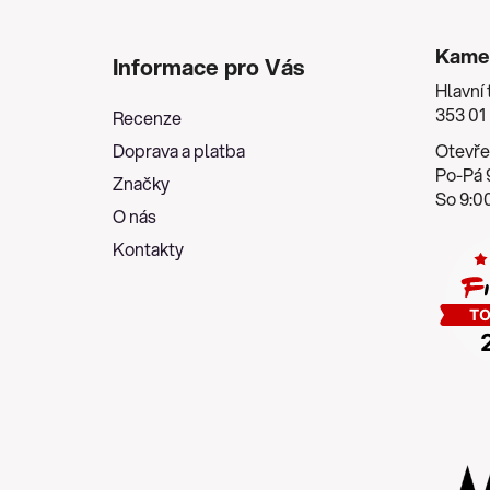
Z
á
Kame
Informace pro Vás
p
Hlavní 
a
353 01
Recenze
t
Doprava a platba
Otevře
í
Po-Pá 9
Značky
So 9:00
O nás
Kontakty