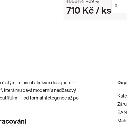
1 000 Kč
–29 %
710 Kč
/ ks
Měrná cena:
m čistým, minimalistickým designem —
Dop
ku“, která mu dává moderní a nadčasový
Kate
 outfitům — od formální elegance až po
Záru
EAN
pracování
Mate