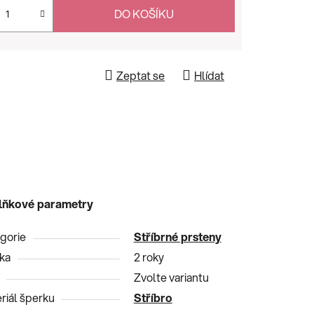
DO KOŠÍKU
Zeptat se
Hlídat
lňkové parametry
gorie
Stříbrné prsteny
ka
2 roky
Zvolte variantu
riál šperku
Stříbro