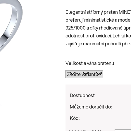
je
Elegantní stříbrný prsten MINET
0,0
preferují minimalistické a moder
z
925/1000 a díky rhodiované úpr
5
odolnost proti oxidaci. Lehká k
hvězdiček.
zajišťuje maximální pohodlí při
Velikost a váha prstenu
Dostupnost
Můžeme doručit do:
Kód: