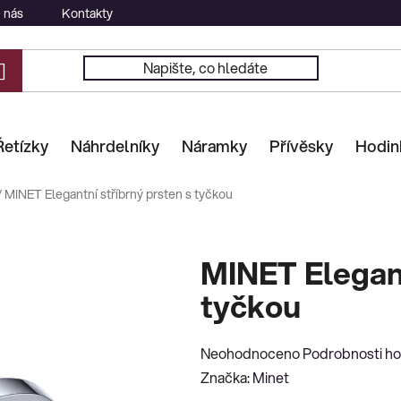
 nás
Kontakty
Řetízky
Náhrdelníky
Náramky
Přívěsky
Hodin
/
MINET Elegantní stříbrný prsten s tyčkou
MINET Elegant
tyčkou
Průměrné
Neohodnoceno
Podrobnosti h
hodnocení
Značka:
Minet
produktu