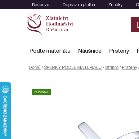
Přejít
Recenze
Doprava a platba
Značky
O
na
obsah
Podle materiálu
Náušnice
Prsteny
Domů
/
ŠPERKY PODLE MATERIÁLU
/
Stříbro
/
Prsteny
NOVINKA