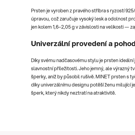
Prsten je vyroben z pravého stříbra s ryzostí 9
úpravou, což zaručuje vysoký lesk a odolnost pro
jen kolem 1,6–2,05 g v závislosti na velikosti — z
Univerzální provedení a pohod
Díky svému nadčasovému stylu je prsten ideální j
slavnostní příležitosti. Jeho jemný, ale výrazný t
šperky, aniž by působil rušivě. MINET prsten s t
díky univerzálnímu designu potěší ženu milující j
šperk, který nikdy neztratí na atraktivitě.