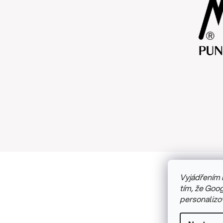
Vyjádřením 
Copyright
tím, že Goog
personalizo