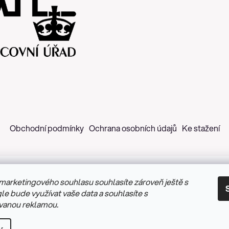
Obchodní podmínky
Ochrana osobních údajů
Ke stažení
marketingového souhlasu souhlasíte zároveň ještě s
 2026
Z&H Růžičková
. Všechna práva vyhrazena.
Upravit nastav
le bude využívat vaše data a souhlasíte s
vanou reklamou.
Vytvořil Shoptet
&
PekneWeby