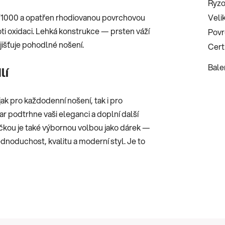
Ryzo
25/1000 a opatřen rhodiovanou povrchovou
Veli
ti oxidaci. Lehká konstrukce — prsten váží
Povr
ajišťuje pohodlné nošení.
Certi
Bale
lí
ak pro každodenní nošení, tak i pro
var podtrhne vaši eleganci a doplní další
yčkou je také výbornou volbou jako dárek —
ednoduchost, kvalitu a moderní styl. Je to