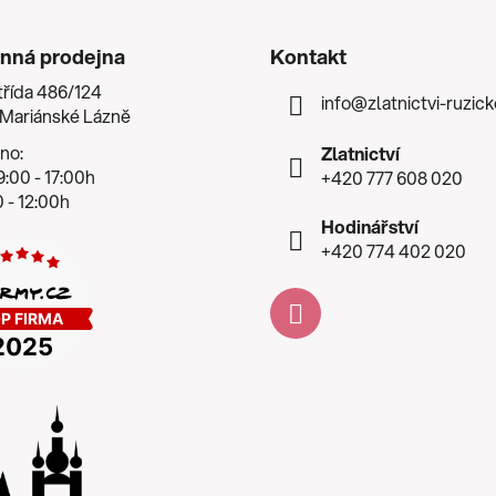
nná prodejna
Kontakt
třída 486/124
info
@
zlatnictvi-ruzic
 Mariánské Lázně
no:
Zlatnictví
:00 - 17:00h
+420 777 608 020
 - 12:00h
Hodinářství
+420 774 402 020