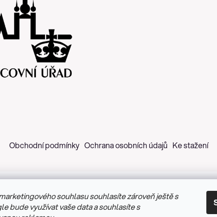
Obchodní podmínky
Ochrana osobních údajů
Ke stažení
marketingového souhlasu souhlasíte zároveň ještě s
 2026
Z&H Růžičková
. Všechna práva vyhrazena.
Upravit nastav
le bude využívat vaše data a souhlasíte s