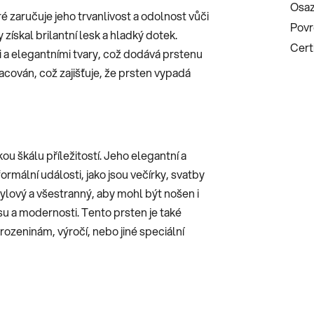
Osaz
ré zaručuje jeho trvanlivost a odolnost vůči
Povr
získal brilantní lesk a hladký dotek.
Certi
i a elegantními tvary, což dodává prstenu
racován, což zajišťuje, že prsten vypadá
u škálu příležitostí. Jeho elegantní a
rmální události, jako jsou večírky, svatby
ylový a všestranný, aby mohl být nošen i
u a modernosti. Tento prsten je také
ozeninám, výročí, nebo jiné speciální