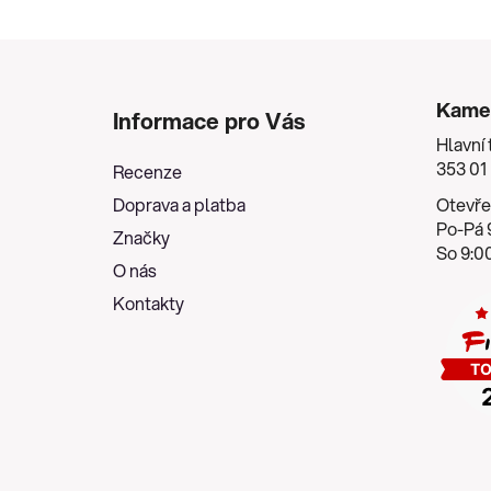
Z
á
Kame
Informace pro Vás
p
Hlavní 
a
353 01
Recenze
t
Doprava a platba
Otevře
í
Po-Pá 9
Značky
So 9:00
O nás
Kontakty