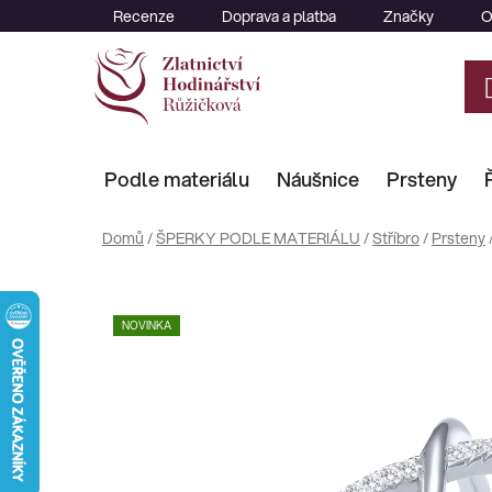
Přejít
Recenze
Doprava a platba
Značky
O
na
obsah
Podle materiálu
Náušnice
Prsteny
Domů
/
ŠPERKY PODLE MATERIÁLU
/
Stříbro
/
Prsteny
NOVINKA