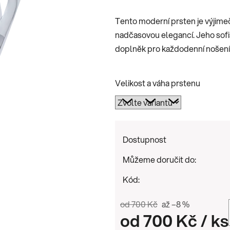
je
Tento moderní prsten je výjime
0,0
nadčasovou elegancí. Jeho sofist
z
doplněk pro každodenní nošení i 
5
hvězdiček.
Velikost a váha prstenu
Dostupnost
Můžeme doručit do:
Kód:
od 700 Kč
až –8 %
od
700 Kč
/ ks