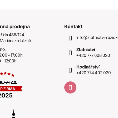
nná prodejna
Kontakt
třída 486/124
info
@
zlatnictvi-ruzic
 Mariánské Lázně
no:
Zlatnictví
:00 - 17:00h
+420 777 608 020
 - 12:00h
Hodinářství
+420 774 402 020