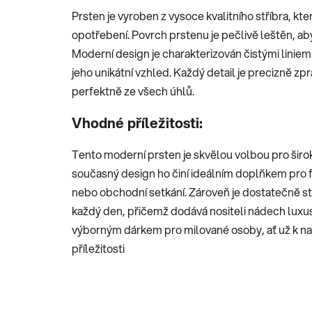
Prsten je vyroben z vysoce kvalitního stříbra, kte
opotřebení. Povrch prstenu je pečlivě leštěn, aby 
Moderní design je charakterizován čistými liniem
jeho unikátní vzhled. Každý detail je precizně zp
perfektně ze všech úhlů.
Vhodné příležitosti:
Tento moderní prsten je skvělou volbou pro široko
současný design ho činí ideálním doplňkem pro fo
nebo obchodní setkání. Zároveň je dostatečně st
každý den, přičemž dodává nositeli nádech luxus
výborným dárkem pro milované osoby, ať už k nar
příležitosti