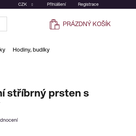
CZK
Přihlášení
Registrace
PRÁZDNÝ KOŠÍK
NÁKUPNÍ
KOŠÍK
ky
Hodiny, budíky
 stříbrný prsten s
y
odnocení