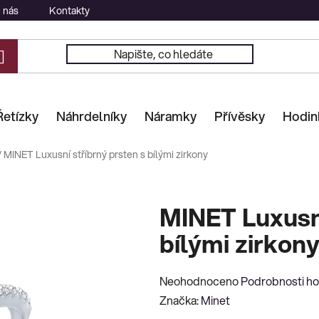
 nás
Kontakty
Řetízky
Náhrdelníky
Náramky
Přívěsky
Hodin
/
MINET Luxusní stříbrný prsten s bílými zirkony
MINET Luxusní
bílými zirkon
Průměrné
Neohodnoceno
Podrobnosti h
hodnocení
Značka:
Minet
produktu