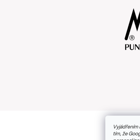
Vyjádřením 
Copyright
tím, že Goog