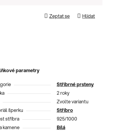
Zeptat se
Hlídat
lňkové parametry
gorie
Stříbrné prsteny
ka
2 roky
Zvolte variantu
riál šperku
Stříbro
st stříbra
925/1000
a kamene
Bílá