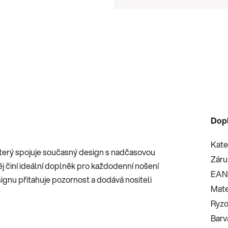
Měrná cena:
Dop
Kate
terý spojuje současný design s nadčasovou
Záru
ěj činí ideální doplněk pro každodenní nošení
EAN
esignu přitahuje pozornost a dodává nositeli
Mate
Ryzo
Barv