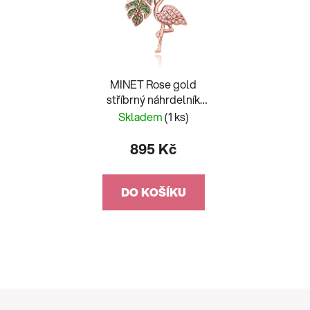
MINET Rose gold
stříbrný náhrdelník
PLAMEŇÁK s
Skladem
(1 ks)
barevnými zirkony
895 Kč
DO KOŠÍKU
Z