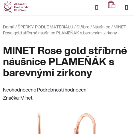
Přejít
Hledat
NÁKUP
na
KOŠÍK
obsah
Domů
/
ŠPERKY PODLE MATERIÁLU
/
Stříbro
/
Náušnice
/
MINET
Rose gold stříbrné náušnice PLAMEŇÁK s barevnými zirkony
MINET Rose gold stříbrné
náušnice PLAMEŇÁK s
barevnými zirkony
Průměrné
Neohodnoceno
Podrobnosti hodnocení
hodnocení
Značka:
Minet
produktu
je
0,0
z