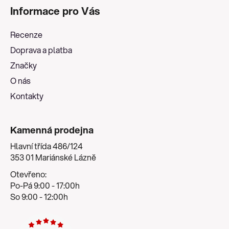
á
Informace pro Vás
p
a
Recenze
t
Doprava a platba
í
Značky
O nás
Kontakty
Kamenná prodejna
Hlavní třída 486/124
353 01 Mariánské Lázně
Otevřeno:
Po-Pá 9:00 - 17:00h
So 9:00 - 12:00h