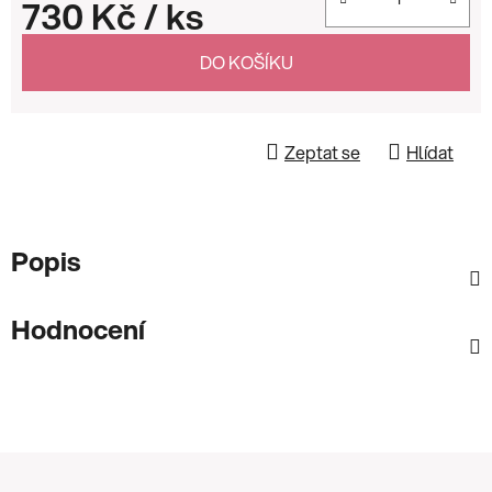
730 Kč
/ ks
Měrná cena:
DO KOŠÍKU
Zeptat se
Hlídat
Popis
Hodnocení
Z