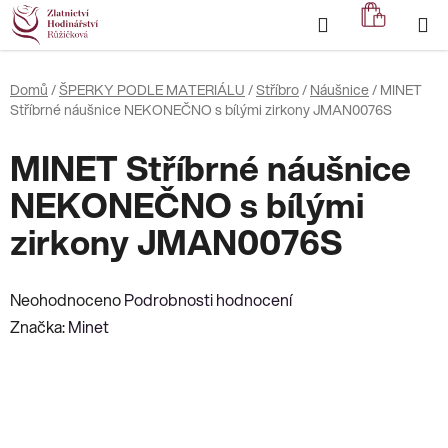
Přejít
Hledat
NÁKUP
na
KOŠÍK
obsah
Domů
/
ŠPERKY PODLE MATERIÁLU
/
Stříbro
/
Náušnice
/
MINET
Stříbrné náušnice NEKONEČNO s bílými zirkony JMAN0076S
MINET Stříbrné náušnice
NEKONEČNO s bílými
zirkony JMAN0076S
Průměrné
Neohodnoceno
Podrobnosti hodnocení
hodnocení
Značka:
Minet
produktu
je
0,0
z