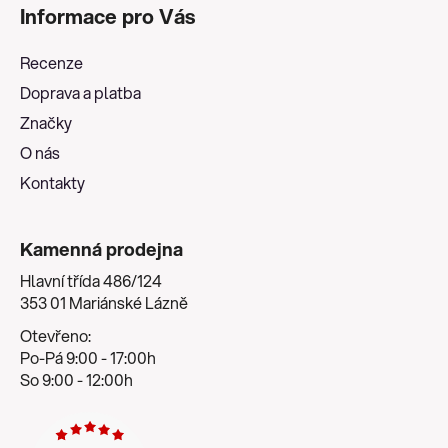
á
Informace pro Vás
p
a
Recenze
t
Doprava a platba
í
Značky
O nás
Kontakty
Kamenná prodejna
Hlavní třída 486/124
353 01 Mariánské Lázně
Otevřeno:
Po-Pá 9:00 - 17:00h
So 9:00 - 12:00h