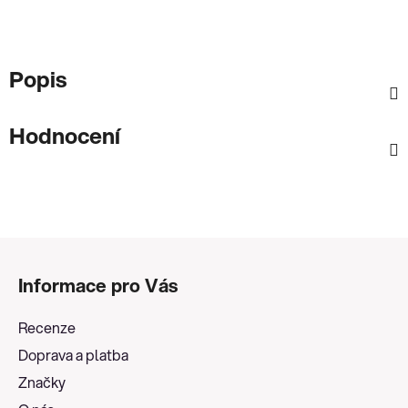
Popis
Hodnocení
Z
á
Informace pro Vás
p
a
Recenze
t
Doprava a platba
í
Značky