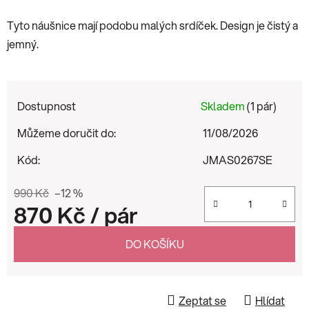
Tyto náušnice mají podobu malých srdíček. Design je čistý a
jemný.
Dostupnost
Skladem
(1 pár)
Můžeme doručit do:
11/08/2026
Kód:
JMAS0267SE
990 Kč
–12 %
870 Kč
/ pár
Měrná cena:
DO KOŠÍKU
Zeptat se
Hlídat