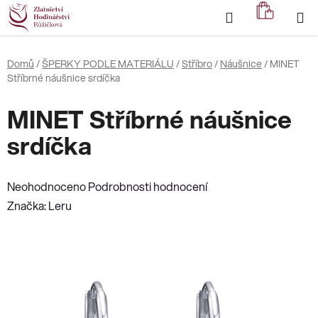
Přejít
Hledat
NÁKUP
na
KOŠÍK
obsah
Domů
/
ŠPERKY PODLE MATERIÁLU
/
Stříbro
/
Náušnice
/
MINET
Stříbrné náušnice srdíčka
MINET Stříbrné náušnice
srdíčka
Průměrné
Neohodnoceno
Podrobnosti hodnocení
hodnocení
Značka:
Leru
produktu
je
0,0
z
5