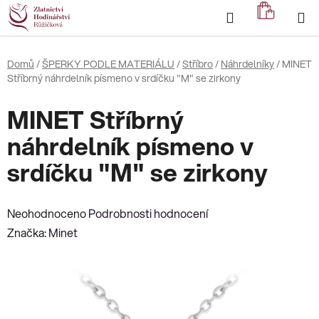
Přejít
Hledat
NÁKUP
na
KOŠÍK
obsah
Domů
/
ŠPERKY PODLE MATERIÁLU
/
Stříbro
/
Náhrdelníky
/
MINET
Stříbrný náhrdelník písmeno v srdíčku "M" se zirkony
MINET Stříbrný
náhrdelník písmeno v
srdíčku "M" se zirkony
Průměrné
Neohodnoceno
Podrobnosti hodnocení
hodnocení
Značka:
Minet
produktu
je
0,0
z