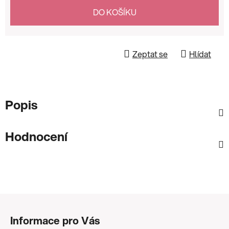
Měrná cena:
DO KOŠÍKU
Zeptat se
Hlídat
Popis
Hodnocení
Z
á
Informace pro Vás
p