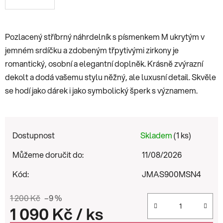
Pozlacený stříbrný náhrdelník s písmenkem M
ukrytým v
jemném srdíčku a zdobeným třpytivými zirkony je
romantický, osobní a elegantní doplněk. Krásně zvýrazní
dekolt a dodá vašemu stylu něžný, ale luxusní detail. Skvěle
se hodí jako dárek i jako symbolický šperk s významem.
Dostupnost
Skladem
(1 ks)
Můžeme doručit do:
11/08/2026
Kód:
JMAS900MSN4
1 200 Kč
–9 %
1 090 Kč
/ ks