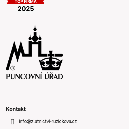
Kontakt
info
@
zlatnictvi-ruzickova.cz