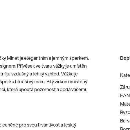
načky Minet je elegantním a jemným šperkem,
Dop
signem. Přívěsek ve tvaru vážky je umístěn
níku vzdušný a lehký vzhled. Vážka je
Kate
perku hlubší význam. Bílý zirkon umístěný
Záru
anci, která upoutá pozornost a dodá vašemu
EAN
Mate
Ryzo
Barv
je ceněné pro svou trvanlivost a lesklý
Roz