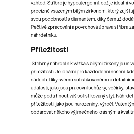
vzhled. Stříbro je hypoalergenní, což je ideální v
precizně vsazeným bílým zirkonem, který zajišťuj
svou podobností s diamantem, díky čemuž dodává
Pečlivé zpracování a povrchová úprava stříbra zaj
náhrdelníku.
Příležitosti
Stříbrný náhrdelník vážka s bílými zirkony je uni
příležitosti. Je ideální pro každodenní nošení, 
nádech. Díky svému sofistikovanému a detailnímu
události, jako jsou pracovní schůzky, večírky, sla
může podtrhnout váš sofistikovaný styl. Náhrdeln
příležitosti, jako jsou narozeniny, výročí, Vale
obdarovat někoho výjimečného krásným a kvalit