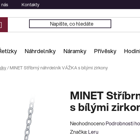
 nás
Kontakty
Řetízky
Náhrdelníky
Náramky
Přívěsky
Hodin
íky
/
MINET Stříbrný náhrdelník VÁŽKA s bílými zirkony
MINET Stříbr
s bílými zirko
Průměrné
Neohodnoceno
Podrobnosti h
hodnocení
Značka:
Leru
produktu