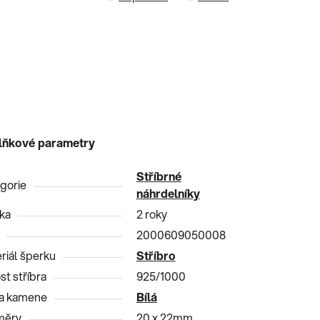
lňkové parametry
Stříbrné
gorie
náhrdelníky
ka
2 roky
2000609050008
riál šperku
Stříbro
st stříbra
925/1000
a kamene
Bílá
měry
20 x 22mm