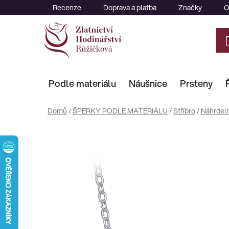
Přejít
Recenze
Doprava a platba
Značky
O
na
obsah
Podle materiálu
Náušnice
Prsteny
Domů
/
ŠPERKY PODLE MATERIÁLU
/
Stříbro
/
Náhrdeln