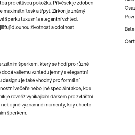
olba pro citlivou pokožku. Přívěsek je zdoben
Osaz
e maximální lesk a třpyt. Zirkon je známý
Povr
 šperku luxusní a elegantní vzhled.
išťují dlouhou životnost a odolnost
Bale
Certi
verzálním šperkem, který se hodí pro různé
kde dodá vašemu vzhledu jemný a elegantní
 designu je také vhodný pro formální
vnostní večeře nebo jiné speciální akce, kde
ík je rovněž vynikajícím dárkem pro zvláštní
ntýn nebo jiné významné momenty, kdy chcete
ním šperkem.