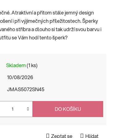
čné. Atraktivní a přitom stále jemný design
ení i při výjimečných příležitostech. Šperky
ného stříbra a dlouho si tak udrží svou barvu i
outfitu se Vám hodí tento šperk?
Skladem
(1 ks)
10/08/2026
JMAS5072SN45
DO KOŠÍKU
Zeptat se
Hlídat