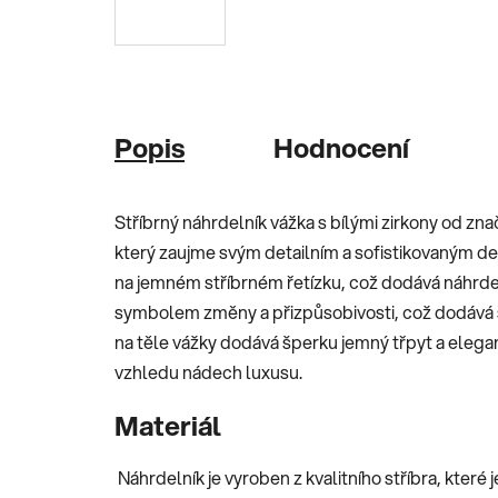
Popis
Hodnocení
Stříbrný náhrdelník vážka s bílými zirkony od z
který zaujme svým detailním a sofistikovaným de
na jemném stříbrném řetízku, což dodává náhrdel
symbolem změny a přizpůsobivosti, což dodává š
na těle vážky dodává šperku jemný třpyt a eleg
vzhledu nádech luxusu.
Materiál
Náhrdelník je vyroben z kvalitního stříbra, které 