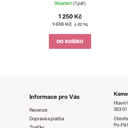
Skladem
(1 pár)
1 250 Kč
1 610 Kč
(–22 %)
DO KOŠÍKU
Z
á
Kame
Informace pro Vás
p
Hlavní 
a
353 01
Recenze
t
Doprava a platba
Otevře
í
Po-Pá 9
Značky