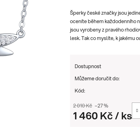
je
Šperky české značky jsou jedine
0,0
oceníte během každodenního noš
z
jsou vyrobeny z pravého rhodiova
5
lesk. Tak co myslíte, k jakému 
hvězdiček.
Dostupnost
Můžeme doručit do:
Kód:
2 010 Kč
–27 %
1 460 Kč
/ ks
Měrná cena: