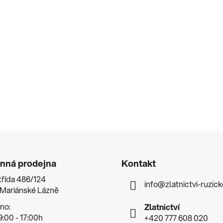
nná prodejna
Kontakt
třída 486/124
info
@
zlatnictvi-ruzic
 Mariánské Lázně
no:
Zlatnictví
:00 - 17:00h
+420 777 608 020