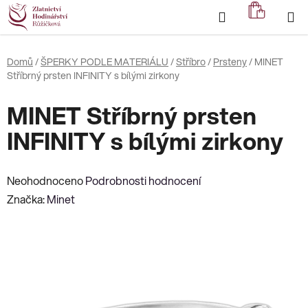
Přejít
Hledat
NÁKUP
na
KOŠÍK
obsah
Domů
/
ŠPERKY PODLE MATERIÁLU
/
Stříbro
/
Prsteny
/
MINET
Stříbrný prsten INFINITY s bílými zirkony
MINET Stříbrný prsten
INFINITY s bílými zirkony
Průměrné
Neohodnoceno
Podrobnosti hodnocení
hodnocení
Značka:
Minet
produktu
je
0,0
z
5