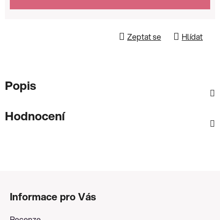
Zeptat se
Hlídat
Popis
Hodnocení
Z
á
Informace pro Vás
p
a
Recenze