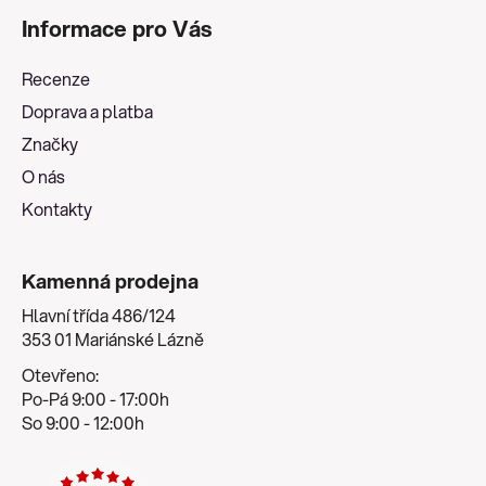
á
Informace pro Vás
p
a
Recenze
t
Doprava a platba
í
Značky
O nás
Kontakty
Kamenná prodejna
Hlavní třída 486/124
353 01 Mariánské Lázně
Otevřeno:
Po-Pá 9:00 - 17:00h
So 9:00 - 12:00h