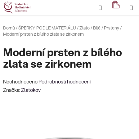
Přejít
Hledat
NÁKUP
na
KOŠÍK
obsah
Domů
/
ŠPERKY PODLE MATERIÁLU
/
Zlato
/
Bílé
/
Prsteny
/
Moderní prsten z bílého zlata se zirkonem
Moderní prsten z bílého
zlata se zirkonem
Průměrné
Neohodnoceno
Podrobnosti hodnocení
hodnocení
Značka:
Zlatokov
produktu
je
0,0
z
5