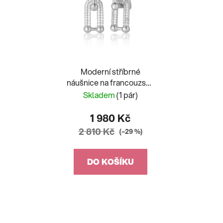
Moderní stříbrné
náušnice na francouzský
patent se zirkony
Skladem
(1 pár)
1 980 Kč
2 810 Kč
(–29 %)
DO KOŠÍKU