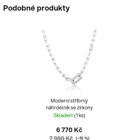
Podobné produkty
Moderní stříbrný
náhrdelník se zirkony
Skladem
(1 ks)
6 770 Kč
7 980 Kč
(–15 %)