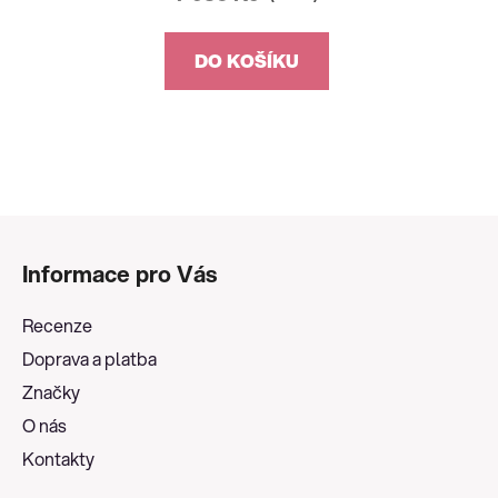
DO KOŠÍKU
Z
á
Informace pro Vás
p
a
Recenze
t
Doprava a platba
í
Značky
O nás
Kontakty