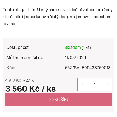
Tento elegantní stříbrný náramek je ideální volbou pro ženy,
které milují jednoduchý a čistý design s jemným nádechem
luxusu.
Dostupnost
Skladem
(1 ks)
Můžeme doručit do:
11/08/2026
Kód:
56Z/SVLB0943S750018
4 910 Kč
–27 %
3 560 Kč
/ ks
Měrná cena:
DO KOŠÍKU