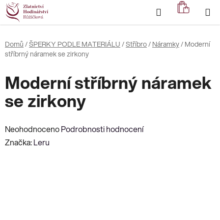
Přejít
Hledat
NÁKUP
na
KOŠÍK
obsah
Domů
/
ŠPERKY PODLE MATERIÁLU
/
Stříbro
/
Náramky
/
Moderní
stříbrný náramek se zirkony
Moderní stříbrný náramek
se zirkony
Průměrné
Neohodnoceno
Podrobnosti hodnocení
hodnocení
Značka:
Leru
produktu
je
0,0
z
5