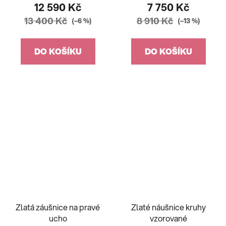
12 590 Kč
7 750 Kč
13 400 Kč
8 910 Kč
(–6 %)
(–13 %)
DO KOŠÍKU
DO KOŠÍKU
Zlatá záušnice na pravé
Zlaté náušnice kruhy
ucho
vzorované