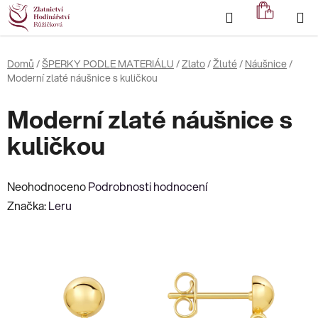
Přejít
Hledat
NÁKUP
na
KOŠÍK
obsah
Domů
/
ŠPERKY PODLE MATERIÁLU
/
Zlato
/
Žluté
/
Náušnice
/
Moderní zlaté náušnice s kuličkou
Moderní zlaté náušnice s
kuličkou
Průměrné
Neohodnoceno
Podrobnosti hodnocení
hodnocení
Značka:
Leru
produktu
je
0,0
z
5