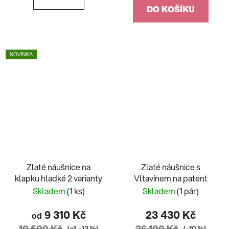
DO KOŠÍKU
NOVINKA
Zlaté náušnice na
Zlaté náušnice s
klapku hladké 2 varianty
Vltavínem na patent
Skladem
(1 ks)
Skladem
(1 pár)
9 310 Kč
23 430 Kč
od
10 500 Kč
26 100 Kč
(až –13 %)
(–10 %)