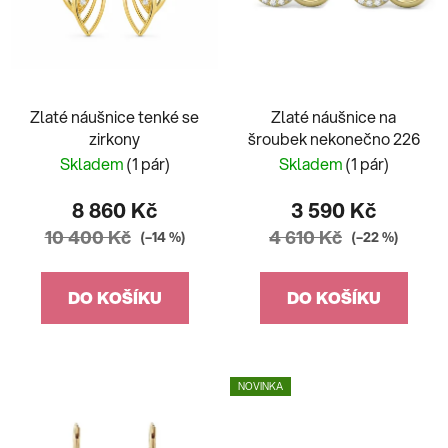
Zlaté náušnice tenké se
Zlaté náušnice na
zirkony
šroubek nekonečno 226
Skladem
(1 pár)
Skladem
(1 pár)
8 860 Kč
3 590 Kč
10 400 Kč
4 610 Kč
(–14 %)
(–22 %)
DO KOŠÍKU
DO KOŠÍKU
NOVINKA