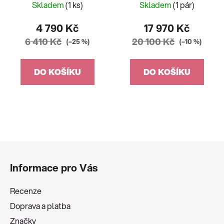
Skladem
(1 ks)
Skladem
(1 pár)
4 790 Kč
17 970 Kč
6 410 Kč
20 100 Kč
(–25 %)
(–10 %)
DO KOŠÍKU
DO KOŠÍKU
Z
á
Informace pro Vás
p
a
Recenze
t
Doprava a platba
í
Značky