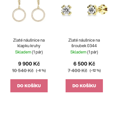
Zlaté náušnice na
Zlaté náušnice na
klapku kruhy
šroubek 0344
Skladem
(1 pár)
Skladem
(1 pár)
9 900 Kč
6 500 Kč
10 540 Kč
7 400 Kč
(–6 %)
(–12 %)
DO KOŠÍKU
DO KOŠÍKU