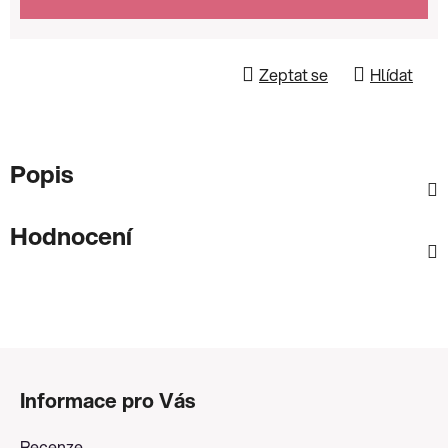
Zeptat se
Hlídat
Popis
Hodnocení
Z
á
Informace pro Vás
p
a
Recenze