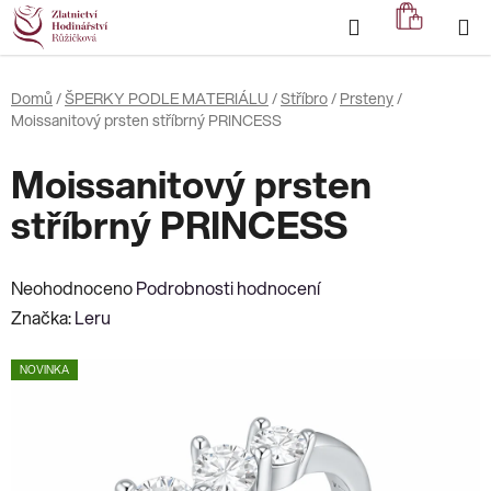
Přejít
Hledat
NÁKUP
na
KOŠÍK
obsah
Domů
/
ŠPERKY PODLE MATERIÁLU
/
Stříbro
/
Prsteny
/
Moissanitový prsten stříbrný PRINCESS
Moissanitový prsten
stříbrný PRINCESS
Průměrné
Neohodnoceno
Podrobnosti hodnocení
hodnocení
Značka:
Leru
produktu
NOVINKA
je
0,0
z
5