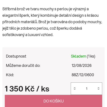
Stříbrná brož ve tvaru mouchy s perlou je výrazný a
elegantní šperk, který kombinuje detailní design s krásou
přírodních materiálů. Brož je tvarována do podoby mouchy,
jejíž tělo je zdobeno perlou, což šperku dodává
sofistikovaný a luxusní vzhled.
Dostupnost
Skladem
(1 ks)
Můžeme doručit do:
12/08/2026
Kód:
88Z/12/0600
1 350 Kč
/ ks
Měrná cena:
DO KOŠÍKU