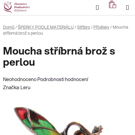
Přejít
Hledat
NÁKUP
na
KOŠÍK
obsah
Domů
/
ŠPERKY PODLE MATERIÁLU
/
Stříbro
/
Přívěsky
/
Moucha
stříbrná brož s perlou
Moucha stříbrná brož s
perlou
Průměrné
Neohodnoceno
Podrobnosti hodnocení
hodnocení
Značka:
Leru
produktu
je
0,0
z
5