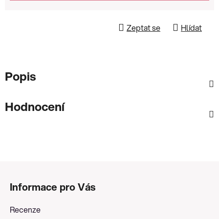
Zeptat se
Hlídat
Popis
Hodnocení
Z
á
Informace pro Vás
p
a
Recenze
t