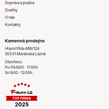
Doprava a platba
í
Značky
O nás
Kontakty
Kamenná prodejna
Hlavní třída 486/124
353 01 Mariánské Lázně
Otevřeno:
Po-Pá 9:00 - 17:00h
So 9:00 - 12:00h