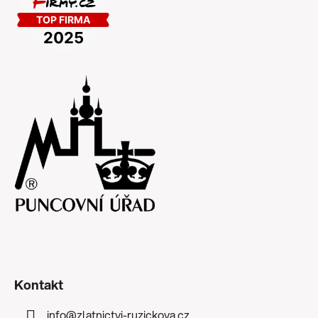
Kontakt
info
@
zlatnictvi-ruzickova.cz