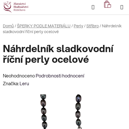
Přejít
Hledat
NÁKUP
na
KOŠÍK
obsah
Domů
/
ŠPERKY PODLE MATERIÁLU
/
Perly
/
Stříbro
/
Náhrdelník
sladkovodní říční perly ocelové
Náhrdelník sladkovodní
říční perly ocelové
Průměrné
Neohodnoceno
Podrobnosti hodnocení
hodnocení
Značka:
Leru
produktu
je
0,0
z
5