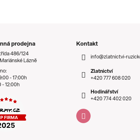
nná prodejna
Kontakt
třída 486/124
info
@
zlatnictvi-ruzic
 Mariánské Lázně
no:
Zlatnictví
:00 - 17:00h
+420 777 608 020
 - 12:00h
Hodinářství
+420 774 402 020