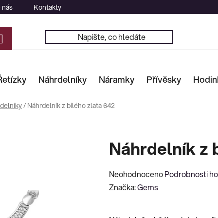
 nás
Kontakty
Řetízky
Náhrdelníky
Náramky
Přívěsky
Hodin
delníky
/
Náhrdelník z bílého zlata 642
Náhrdelník z 
Průměrné
Neohodnoceno
Podrobnosti h
hodnocení
Značka:
Gems
produktu
je