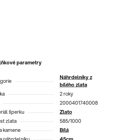
lňkové parametry
Náhrdelníky z
gorie
bílého zlata
ka
2 roky
2000401740008
riál šperku
Zlato
st zlata
585/1000
a kamene
Bílá
a náhrdelníku
45cm