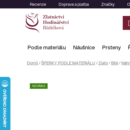
Přejít
Recenze
Doprava a platba
Značky
O
na
obsah
Podle materiálu
Náušnice
Prsteny
Domů
/
ŠPERKY PODLE MATERIÁLU
/
Zlato
/
Bílé
/
Náhr
NOVINKA