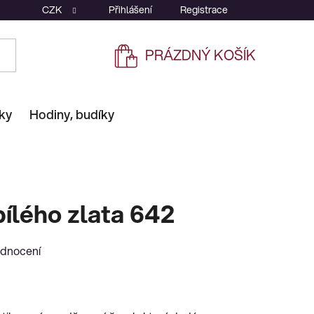
CZK
Přihlášení
Registrace
PRÁZDNÝ KOŠÍK
NÁKUPNÍ
KOŠÍK
ky
Hodiny, budíky
bílého zlata 642
odnocení