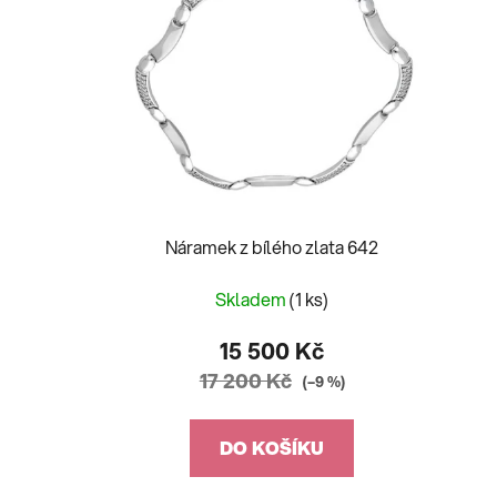
Náramek z bílého zlata 642
Skladem
(1 ks)
15 500 Kč
17 200 Kč
(–9 %)
DO KOŠÍKU