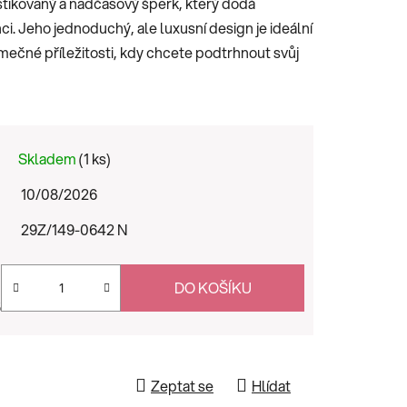
fistikovaný a nadčasový šperk, který dodá
. Jeho jednoduchý, ale luxusní design je ideální
imečné příležitosti, kdy chcete podtrhnout svůj
Skladem
(1 ks)
10/08/2026
29Z/149-0642 N
DO KOŠÍKU
s
Zeptat se
Hlídat