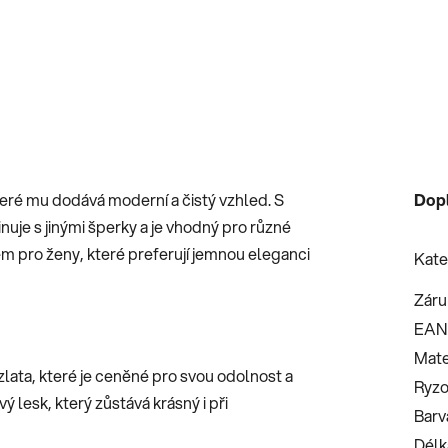
které mu dodává moderní a čistý vzhled. S
Dop
je s jinými šperky a je vhodný pro různé
kem pro ženy, které preferují jemnou eleganci
Kate
Záru
EAN
Mate
zlata, které je ceněné pro svou odolnost a
Ryzo
ý lesk, který zůstává krásný i při
Barv
Délk