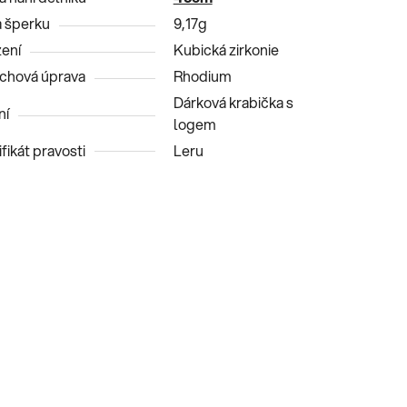
 šperku
9,17g
ení
Kubická zirkonie
chová úprava
Rhodium
Dárková krabička s
ní
logem
fikát pravosti
Leru