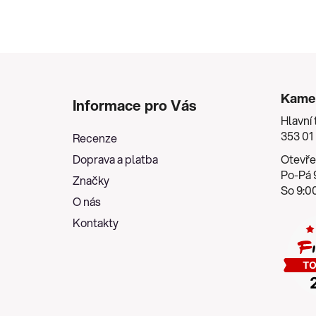
Z
á
Kame
Informace pro Vás
p
Hlavní 
a
353 01
Recenze
t
Doprava a platba
Otevře
í
Po-Pá 9
Značky
So 9:00
O nás
Kontakty