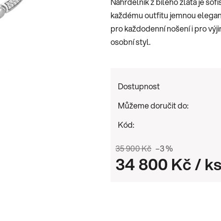
Náhrdelník z bílého zlata je so
0,0
každému outfitu jemnou eleganci
z
pro každodenní nošení i pro výj
5
osobní styl.
hvězdiček.
Dostupnost
Můžeme doručit do:
Kód:
35 900 Kč
–3 %
34 800 Kč
/ k
Měrná cena: