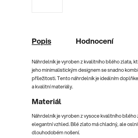
Popis
Hodnocení
Náhrdelník je vyroben z kvalitního bílého zlata, 
jeho minimalistickým designem se snadno kombinu
příležitosti. Tento náhrdelník je ideálním doplň
a kvalitní materiály.
Materiál
Náhrdelník je vyroben z vysoce kvalitního bílého 
elegantní vzhled. Bílé zlato má chladný, ale oslniv
dlouhodobém nošení.