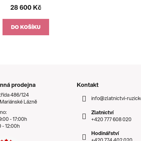
28 600 Kč
DO KOŠÍKU
nná prodejna
Kontakt
třída 486/124
info
@
zlatnictvi-ruzic
 Mariánské Lázně
no:
Zlatnictví
:00 - 17:00h
+420 777 608 020
 - 12:00h
Hodinářství
+420 774 402 020