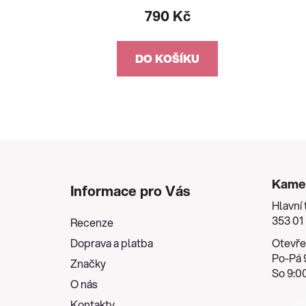
790 Kč
DO KOŠÍKU
Z
á
Kame
Informace pro Vás
p
Hlavní 
a
353 01
Recenze
t
Doprava a platba
Otevře
í
Po-Pá 9
Značky
So 9:00
O nás
Kontakty