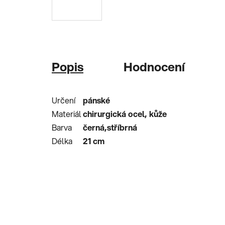
Popis
Hodnocení
Určení
pánské
Materiál
chirurgická ocel, kůže
Barva
černá,stříbrná
Délka
21 cm