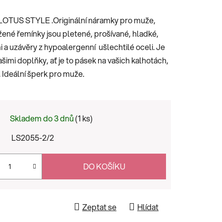
LOTUS STYLE .Originální náramky pro muže,
ožené řemínky jsou pletené, prošívané, hladké,
a uzávěry z hypoalergenní ušlechtilé oceli. Je
vašimi doplňky, ať je to pásek na vašich kalhotách,
Ideální šperk pro muže.
Skladem do 3 dnů
(1 ks)
LS2055-2/2
DO KOŠÍKU
Zeptat se
Hlídat