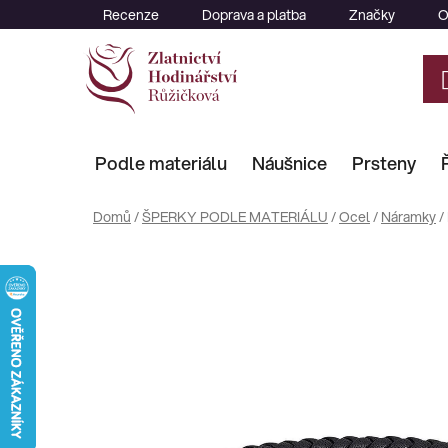
Přejít
Recenze
Doprava a platba
Značky
O
na
obsah
Podle materiálu
Náušnice
Prsteny
Domů
/
ŠPERKY PODLE MATERIÁLU
/
Ocel
/
Náramky
/