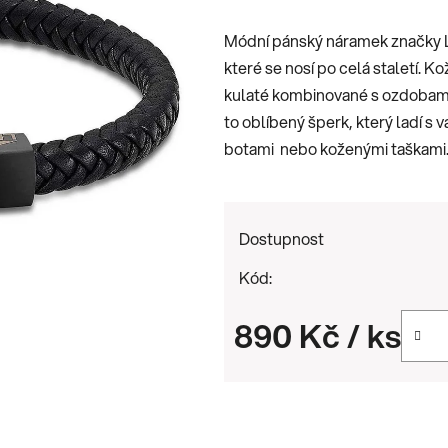
je
Módní pánský náramek značky 
0,0
které se nosí po celá staletí. K
z
kulaté kombinované s ozdobami 
5
to oblíbený šperk, který ladí s 
hvězdiček.
botami nebo koženými taškami. 
Dostupnost
Kód:
890 Kč
/ ks
Měrná cena: