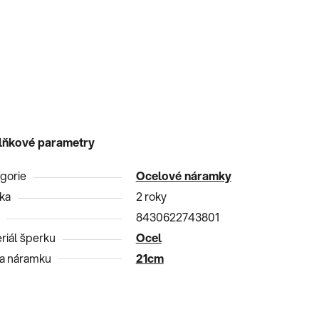
lňkové parametry
gorie
Ocelové náramky
ka
2 roky
8430622743801
riál šperku
Ocel
a náramku
21cm