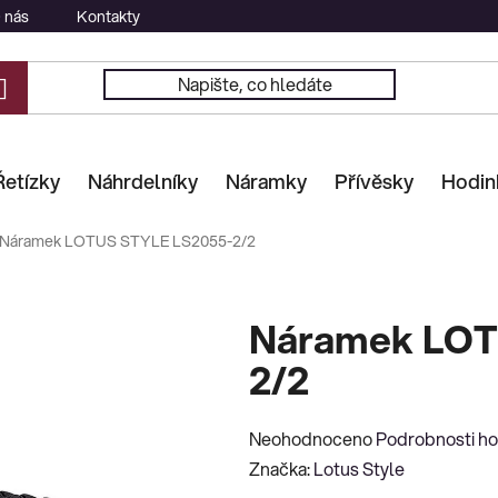
 nás
Kontakty
Řetízky
Náhrdelníky
Náramky
Přívěsky
Hodin
Náramek LOTUS STYLE LS2055-2/2
Náramek LOT
2/2
Průměrné
Neohodnoceno
Podrobnosti h
hodnocení
Značka:
Lotus Style
produktu