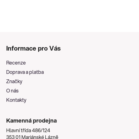
Z
á
Informace pro Vás
p
a
Recenze
t
Doprava a platba
í
Značky
O nás
Kontakty
Kamenná prodejna
Hlavní třída 486/124
353 01 Mariánské Lázně