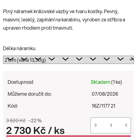
Plný náramek královské vazby ve tvaru kostky. Pevný,
masivní, lesklý, zapínání na karabinu, vyroben ze stříbra a
upraven rhodiem proti tmavnutí.
Délka náramku
Dostupnost
Skladem
(1 ks)
Můžeme doručit do:
07/08/2026
Kód:
16Z/1177 21
3 500 Kč
–22 %
2 730 Kč
/ ks