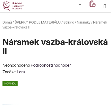
Přejít
Hledat
NÁKUP
na
KOŠÍK
obsah
Domů
/
ŠPERKY PODLE MATERIÁLU
/
Stříbro
/
Náramky
/
Náramek
vazba-královská II
Náramek vazba-královská
II
Průměrné
Neohodnoceno
Podrobnosti hodnocení
hodnocení
Značka:
Leru
produktu
NOVINKA
je
0,0
z
5