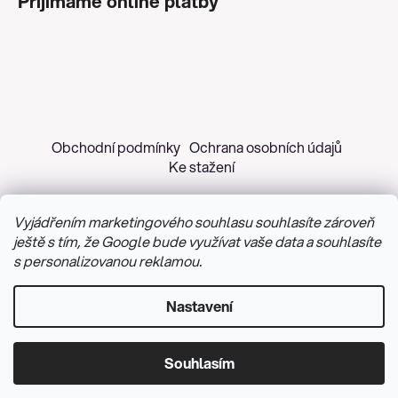
Přijímáme online platby
Obchodní podmínky
Ochrana osobních údajů
Ke stažení
Vyjádřením marketingového souhlasu souhlasíte zároveň
ještě s tím, že Google bude využívat vaše data a souhlasíte
s personalizovanou reklamou.
Copyright 2026
Z&H Růžičková
. Všechna práva
vyhrazena.
Upravit nastavení cookies
Nastavení
Vytvořil Shoptet
&
PekneWeby
Souhlasím