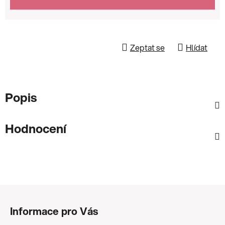
Zeptat se
Hlídat
Popis
Hodnocení
Z
á
Informace pro Vás
p