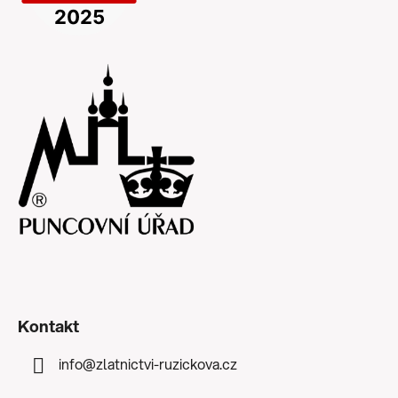
Kontakt
info
@
zlatnictvi-ruzickova.cz