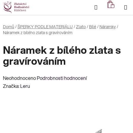
Přejít
Hledat
NÁKUP
na
KOŠÍK
obsah
Domů
/
ŠPERKY PODLE MATERIÁLU
/
Zlato
/
Bílé
/
Náramky
/
Náramek z bílého zlata s gravírováním
Náramek z bílého zlata s
gravírováním
Průměrné
Neohodnoceno
Podrobnosti hodnocení
hodnocení
Značka:
Leru
produktu
je
0,0
z
5