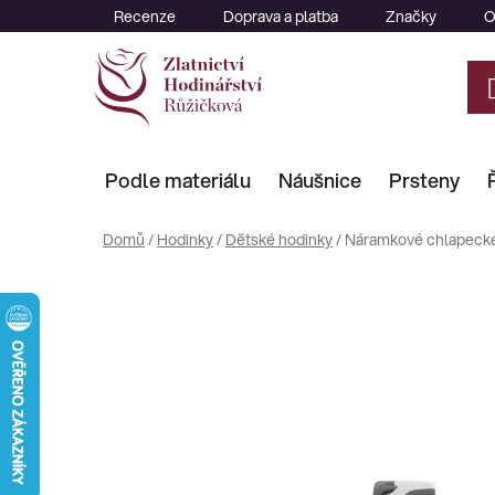
Přejít
Recenze
Doprava a platba
Značky
O
na
obsah
Podle materiálu
Náušnice
Prsteny
Domů
/
Hodinky
/
Dětské hodinky
/
Náramkové chlapecké