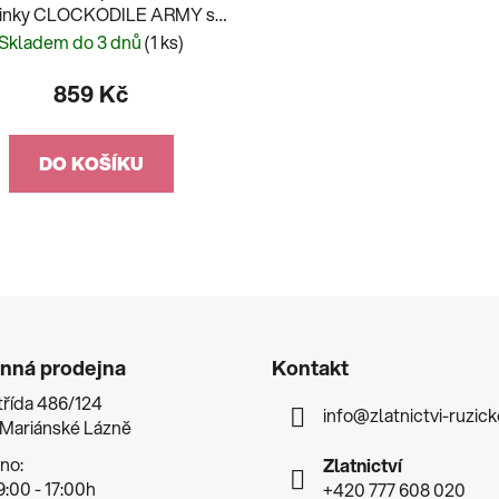
inky CLOCKODILE ARMY s
káčovým vzorem-CWB0032
Skladem do 3 dnů
(1 ks)
859 Kč
DO KOŠÍKU
nná prodejna
Kontakt
třída 486/124
info
@
zlatnictvi-ruzic
 Mariánské Lázně
no:
Zlatnictví
:00 - 17:00h
+420 777 608 020