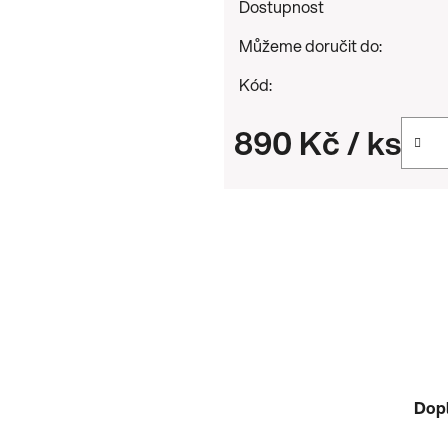
Dostupnost
Můžeme doručit do:
Kód:
890 Kč
/ ks
Měrná cena:
Dop