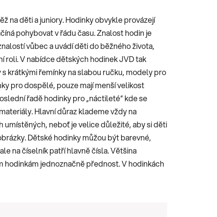
ž na děti a juniory. Hodinky obvykle provázejí
ačíná pohybovat v řádu času. Znalost hodin je
nalostí vůbec a uvádí děti do běžného života,
í roli. V nabídce dětských hodinek JVD tak
s krátkými řemínky na slabou ručku, modely pro
inky pro dospělé, pouze mají menší velikost
oslední řadě hodinky pro „náctileté“ kde se
 materiály. Hlavní důraz klademe vždy na
ch umístěných, neboť je velice důležité, aby si děti
s obrázky. Dětské hodinky můžou být barevné,
e na číselník patří hlavně čísla. Většina
m hodinkám jednoznačně přednost. V hodinkách