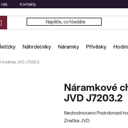
 nás
Kontakty
Řetízky
Náhrdelníky
Náramky
Přívěsky
Hodin
 hodinky JVD J7203.2
Náramkové ch
JVD J7203.2
Průměrné
Neohodnoceno
Podrobnosti h
hodnocení
Značka:
JVD
produktu