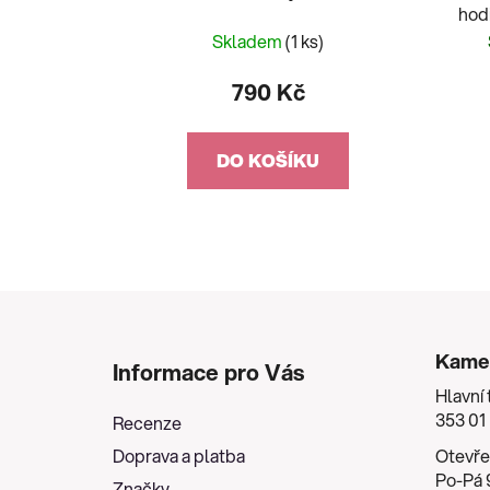
hod
mas
Skladem
(1 ks)
790 Kč
DO KOŠÍKU
Z
á
Kame
Informace pro Vás
p
Hlavní 
a
353 01
Recenze
t
Doprava a platba
Otevře
í
Po-Pá 9
Značky