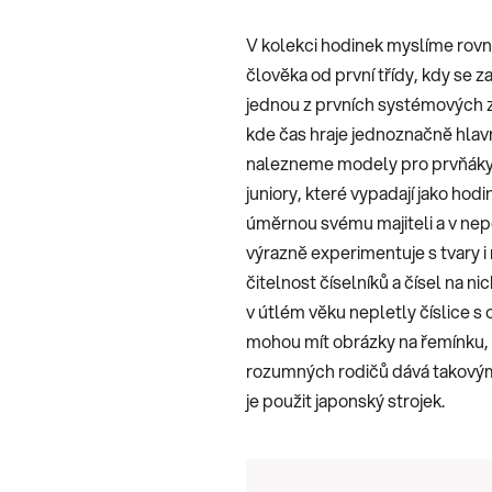
je
V kolekci hodinek myslíme rovně
0,0
člověka od první třídy, kdy se z
z
jednou z prvních systémových z
5
kde čas hraje jednoznačně hlavn
hvězdiček.
nalezneme modely pro prvňáky 
juniory, které vypadají jako hod
úměrnou svému majiteli a v nep
výrazně experimentuje s tvary i
čitelnost číselníků a čísel na ni
v útlém věku nepletly číslice 
mohou mít obrázky na řemínku, al
rozumných rodičů dává takový
je použit japonský strojek.