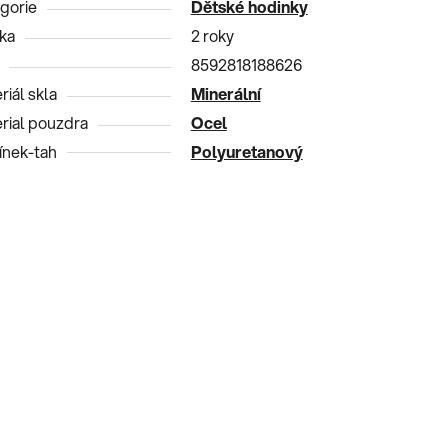
gorie
Dětské hodinky
ka
2 roky
8592818188626
riál skla
Minerální
rial pouzdra
Ocel
nek-tah
Polyuretanový