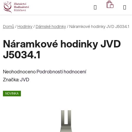
Přejít
Hledat
NÁKUP
na
KOŠÍK
obsah
Domů
/
Hodinky
/
Dámské hodinky
/
Náramkové hodinky JVD J5034.1
Náramkové hodinky JVD
J5034.1
Průměrné
Neohodnoceno
Podrobnosti hodnocení
hodnocení
Značka:
JVD
produktu
NOVINKA
je
0,0
z
5
hvězdiček.