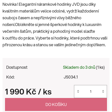
Novinka !
Elegantní náramkové hodinky JVD jsou díky
kvalitním materiálům velice odolné, vydrží každodenní
souboj s časem a nepříznivými vlivy běžného
nošení.
Oblékněte si jemné šperkové hodinky k luxusním
večerním šatům, praktický a pohodlný model slaďte
k outfitu do práce. Vyberte si hodinky, které podtrhnou vaši
přirozenou krásu a stanou se vaším jedinečným doplňkem.
Dostupnost
Skladem do 3 dnů
(1 ks)
Kód:
J5034.1
1 990 Kč
/ ks
Měrná cena:
DO KOŠÍKU