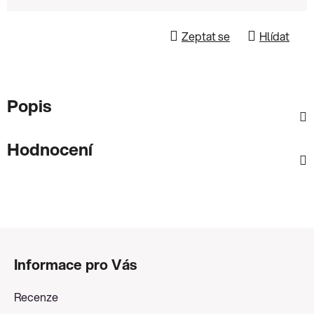
Zeptat se
Hlídat
Popis
Hodnocení
Z
á
Informace pro Vás
p
a
Recenze
t