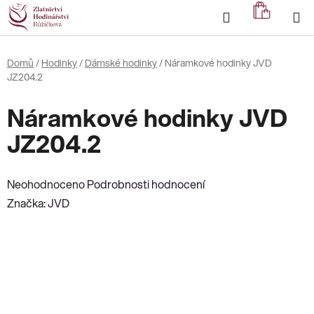
Přejít
Hledat
NÁKUP
na
KOŠÍK
obsah
Domů
/
Hodinky
/
Dámské hodinky
/
Náramkové hodinky JVD
JZ204.2
Náramkové hodinky JVD
JZ204.2
Průměrné
Neohodnoceno
Podrobnosti hodnocení
hodnocení
Značka:
JVD
produktu
je
0,0
z
5