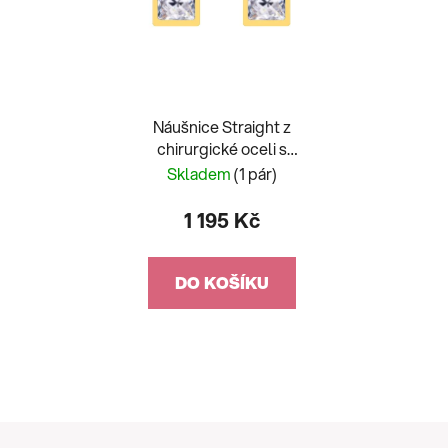
Náušnice Straight z
chirurgické oceli s
českým křišťálem
Skladem
(1 pár)
Preciosa, malé, krystal
1 195 Kč
DO KOŠÍKU
Z