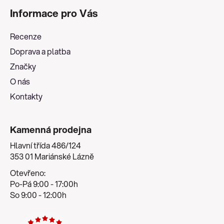
á
Informace pro Vás
p
a
Recenze
t
Doprava a platba
í
Značky
O nás
Kontakty
Kamenná prodejna
Hlavní třída 486/124
353 01 Mariánské Lázně
Otevřeno:
Po-Pá 9:00 - 17:00h
So 9:00 - 12:00h