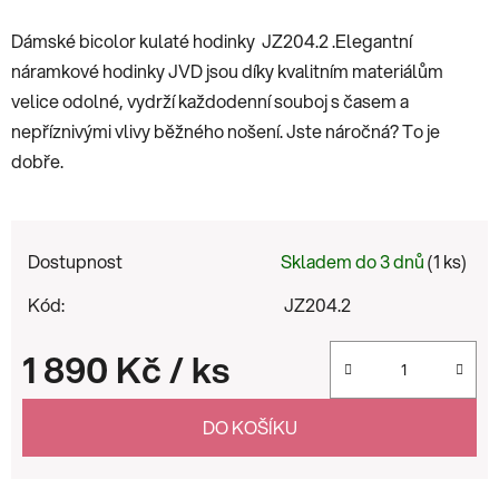
Dámské bicolor kulaté hodinky JZ204.2 .Elegantní
náramkové hodinky JVD jsou díky kvalitním materiálům
velice odolné, vydrží každodenní souboj s časem a
nepříznivými vlivy běžného nošení. Jste náročná? To je
dobře.
Dostupnost
Skladem do 3 dnů
(1 ks)
Kód:
JZ204.2
1 890 Kč
/ ks
Měrná cena:
DO KOŠÍKU