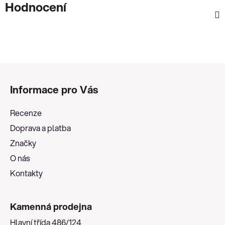
Hodnocení
Z
á
Informace pro Vás
p
a
Recenze
t
Doprava a platba
í
Značky
O nás
Kontakty
Kamenná prodejna
Hlavní třída 486/124