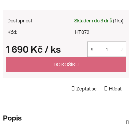
Dostupnost
Skladem do 3 dnů
(1 ks)
Kód:
HT072
1 690 Kč
/ ks
Měrná cena:
DO KOŠÍKU
Zeptat se
Hlídat
Popis