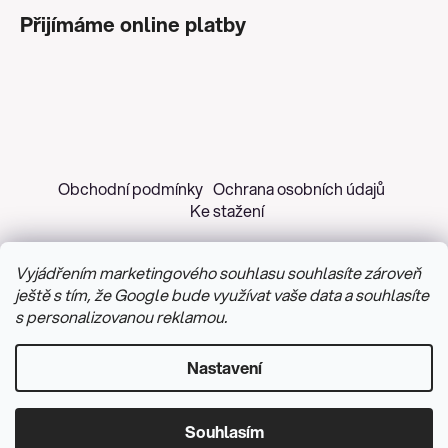
Přijímáme online platby
Obchodní podmínky
Ochrana osobních údajů
Ke stažení
Vyjádřením marketingového souhlasu souhlasíte zároveň
ještě s tím, že Google bude využívat vaše data a souhlasíte
s personalizovanou reklamou.
Copyright 2026
Z&H Růžičková
. Všechna práva
vyhrazena.
Upravit nastavení cookies
Nastavení
Vytvořil Shoptet
&
PekneWeby
Souhlasím