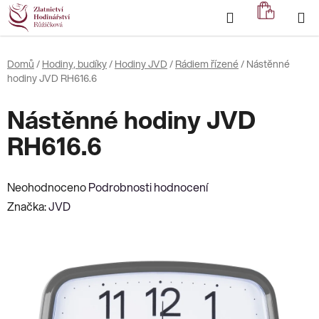
Přejít
Hledat
NÁKUP
na
KOŠÍK
obsah
Domů
/
Hodiny, budíky
/
Hodiny JVD
/
Rádiem řízené
/
Nástěnné
hodiny JVD RH616.6
Nástěnné hodiny JVD
RH616.6
Průměrné
Neohodnoceno
Podrobnosti hodnocení
hodnocení
Značka:
JVD
produktu
je
0,0
z
5