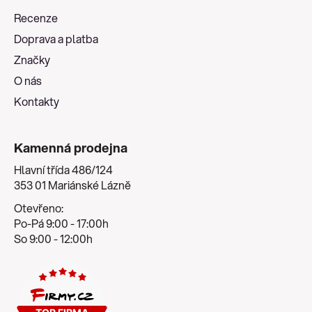
a
Recenze
t
Doprava a platba
í
Značky
O nás
Kontakty
Kamenná prodejna
Hlavní třída 486/124
353 01 Mariánské Lázně
Otevřeno:
Po-Pá 9:00 - 17:00h
So 9:00 - 12:00h