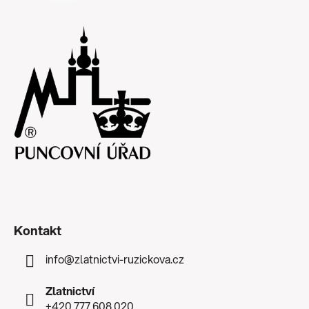
Kontakt
info
@
zlatnictvi-ruzickova.cz
Zlatnictví
+420 777 608 020