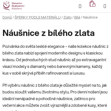
Přejít
Hledat
NÁKUP
na
KOŠÍK
obsah
Domů
/
ŠPERKY PODLE MATERIÁLU
/
Zlato
/
Bílé
/
Náušnice
Náušnice z bílého zlata
Pozvánka do světa lesklé elegance – naše kolekce náušnic z
bílého zlata nabízí spojení moderního designu s klasickou
krásou. Od jednoduchých stud náušnic až po extravagantní
visací modely s diamanty nebo barevnými kameny, každý
kus v sobě skrývá příběh rafinovanosti a luxusu.
Při výběru náušnic z bílého zlata je důležité myslet na to, jak
budou sloužit vašemu životnímu stylu. Pro denní nošení jsou
ideální nenápadné a pohodlné náušnice, zatímco pro
večerní akce můžete zvolit výraznější a zdobené kusy, které