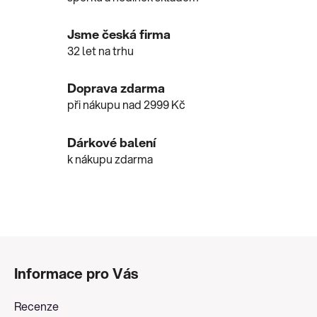
Jsme česká firma
32 let na trhu
Doprava zdarma
při nákupu nad 2999 Kč
Dárkové balení
k nákupu zdarma
Z
á
Informace pro Vás
p
a
Recenze