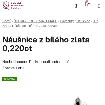
Přejít
Hledat
NÁKUP
na
KOŠÍK
obsah
Domů
/
ŠPERKY PODLE MATERIÁLU
/
Diamanty
/
Náušnice
/
Bílé
zlato
/
Náušnice z bílého zlata 0,220ct
Náušnice z bílého zlata
0,220ct
Průměrné
Neohodnoceno
Podrobnosti hodnocení
hodnocení
Značka:
Leru
produktu
NOVINKA
je
0,0
z
5