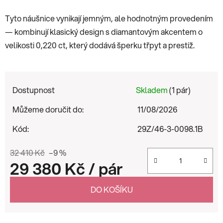
Tyto náušnice vynikají jemným, ale hodnotným provedením
— kombinují klasický design s diamantovým akcentem o
velikosti 0,220 ct, který dodává šperku třpyt a prestiž.
Dostupnost
Skladem
(1 pár)
Můžeme doručit do:
11/08/2026
Kód:
29Z/46-3-0098.1B
32 410 Kč
–9 %
29 380 Kč
/ pár
Měrná cena:
DO KOŠÍKU