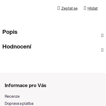
Zeptat se
Hlídat
Popis
Hodnocení
Z
á
Informace pro Vás
p
a
Recenze
t
Doprava a platba