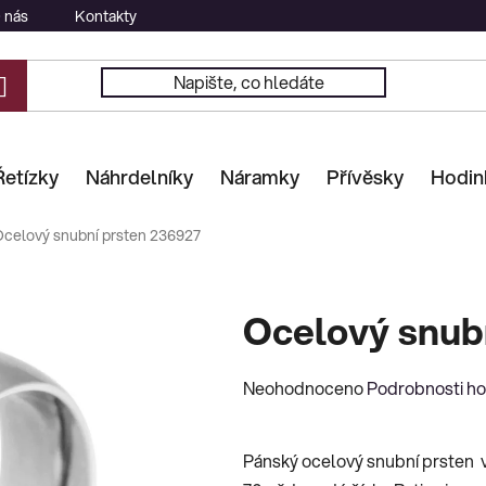
 nás
Kontakty
Řetízky
Náhrdelníky
Náramky
Přívěsky
Hodin
celový snubní prsten 236927
Ocelový snub
Průměrné
Neohodnoceno
Podrobnosti h
hodnocení
produktu
Pánský ocelový snubní prsten v
je