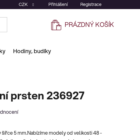
CZK
Přihlášení
Registrace
PRÁZDNÝ KOŠÍK
NÁKUPNÍ
KOŠÍK
ky
Hodiny, budíky
ní prsten 236927
odnocení
 šířce 5 mm.Nabízíme modely od velikosti 48 -