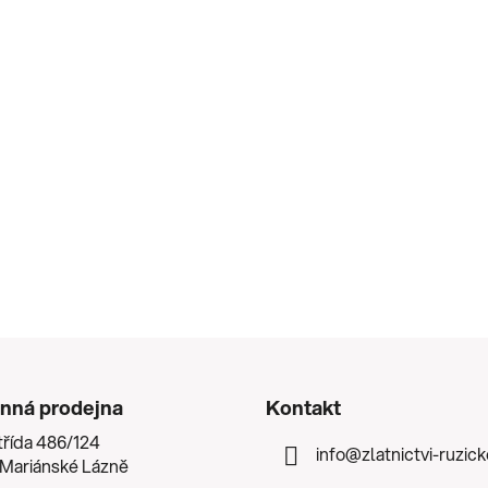
nná prodejna
Kontakt
třída 486/124
info
@
zlatnictvi-ruzic
 Mariánské Lázně