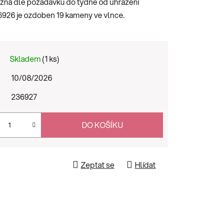
možná dle požadavku do týdne od uhrazení
926 je ozdoben 19 kameny ve vlnce.
Skladem
(1 ks)
10/08/2026
236927
DO KOŠÍKU
Zeptat se
Hlídat