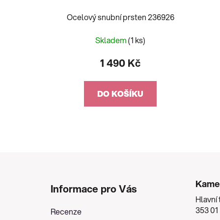
Ocelový snubní prsten 236926
Skladem
(1 ks)
1 490 Kč
DO KOŠÍKU
Z
á
Kame
Informace pro Vás
p
Hlavní 
a
353 01
Recenze