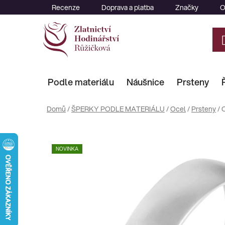
Přejít
Recenze
Doprava a platba
Značky
O
na
obsah
Podle materiálu
Náušnice
Prsteny
Domů
/
ŠPERKY PODLE MATERIÁLU
/
Ocel
/
Prsteny
/
O
NOVINKA