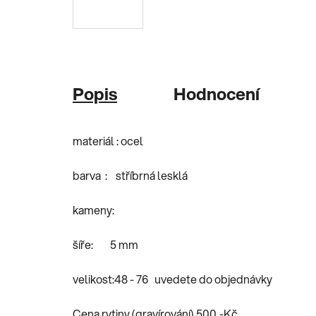
Popis
Hodnocení
materiál : ocel
barva : stříbrná lesklá
kameny:
šíře: 5 mm
velikost:48 - 76 uvedete do objednávky
Cena rytiny (gravírování) 500,-Kč