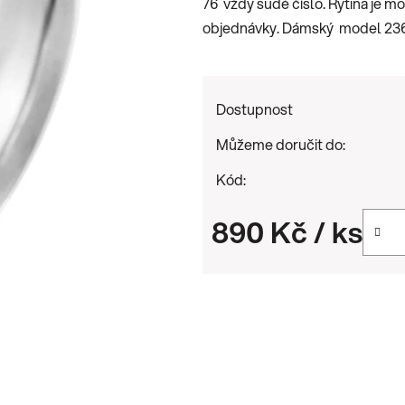
76 vždy sudé číslo. Rytina je 
0,0
objednávky. Dámský model 236
z
5
hvězdiček.
Dostupnost
Můžeme doručit do:
Kód:
890 Kč
/ ks
Měrná cena: