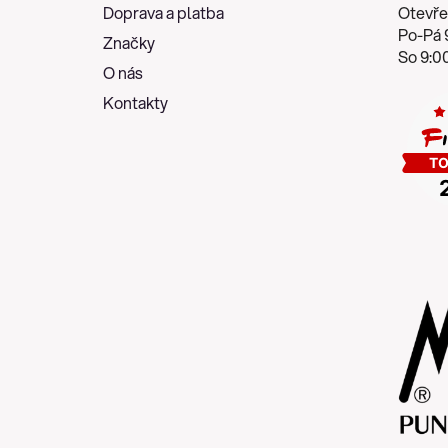
t
Doprava a platba
Otevře
í
Po-Pá 9
Značky
So 9:00
O nás
Kontakty