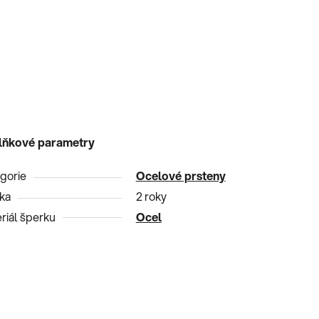
lňkové parametry
gorie
Ocelové prsteny
ka
2 roky
riál šperku
Ocel