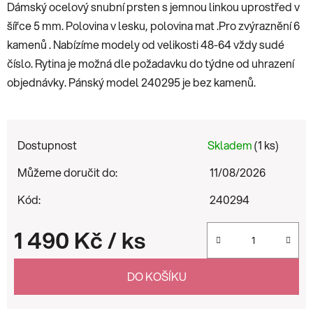
Dámský ocelový snubní prsten s jemnou linkou uprostřed v
šířce 5 mm. Polovina v lesku, polovina mat .Pro zvýraznění 6
kamenů . Nabízíme modely od velikosti 48-64 vždy sudé
číslo. Rytina je možná dle požadavku do týdne od uhrazení
objednávky. Pánský model 240295 je bez kamenů.
Dostupnost
Skladem
(1 ks)
Můžeme doručit do:
11/08/2026
Kód:
240294
1 490 Kč
/ ks
Měrná cena:
DO KOŠÍKU