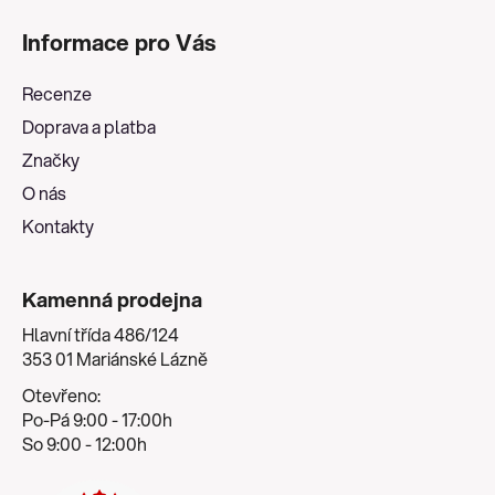
á
Informace pro Vás
p
a
Recenze
t
Doprava a platba
í
Značky
O nás
Kontakty
Kamenná prodejna
Hlavní třída 486/124
353 01 Mariánské Lázně
Otevřeno:
Po-Pá 9:00 - 17:00h
So 9:00 - 12:00h