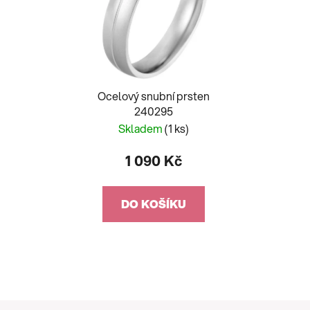
Ocelový snubní prsten
240295
Skladem
(1 ks)
1 090 Kč
DO KOŠÍKU
Z