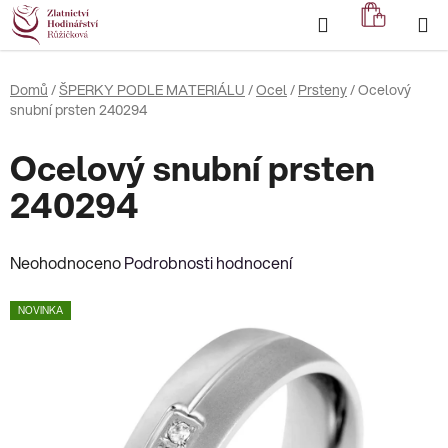
Přejít
Hledat
NÁKUP
na
KOŠÍK
obsah
Domů
/
ŠPERKY PODLE MATERIÁLU
/
Ocel
/
Prsteny
/
Ocelový
snubní prsten 240294
Ocelový snubní prsten
240294
Průměrné
Neohodnoceno
Podrobnosti hodnocení
hodnocení
NOVINKA
produktu
je
0,0
z
5