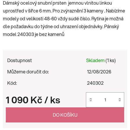
Dámský ocelový snubní prsten jemnou vlnitou linkou
uprostřed v šířce 6 mm. Pro zvýraznění 3 kameny . Nabízíme
modely od velikosti 48-60 vždy sudé číslo. Rytina je možná
dle požadavku do týdne od uhrazení objednávky. Pánský
model 240303 je bez kamenů
Dostupnost
Skladem
(1 ks)
Můžeme doručit do:
12/08/2026
Kód:
240302
1 090 Kč
/ ks
Měrná cena:
DO KOŠÍKU