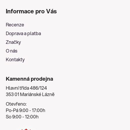
á
Informace pro Vás
p
a
Recenze
t
Doprava a platba
í
Značky
O nás
Kontakty
Kamenná prodejna
Hlavní třída 486/124
353 01 Mariánské Lázně
Otevřeno:
Po-Pá 9:00 - 17:00h
So 9:00 - 12:00h