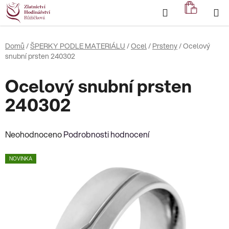
Přejít
Hledat
NÁKUP
na
KOŠÍK
obsah
Domů
/
ŠPERKY PODLE MATERIÁLU
/
Ocel
/
Prsteny
/
Ocelový
snubní prsten 240302
Ocelový snubní prsten
240302
Průměrné
Neohodnoceno
Podrobnosti hodnocení
hodnocení
NOVINKA
produktu
je
0,0
z
5