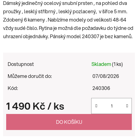
Dámský jedinečný ocelový snubní prsten , na pohled dva
proužky , lesklý stříbrný , lesklý pozlacený, v šířce 5 mm.
Zdobený 6 kameny . Nabízíme modely od velikosti 48-64
vždy sudé číslo. Rytina je možná dle požadavku do týdne od
uhrazení objednávky. Pánský model 240307 je bez kamenů.
Dostupnost
Skladem
(1 ks)
Můžeme doručit do:
07/08/2026
Kód:
240306
1 490 Kč
/ ks
Měrná cena:
DO KOŠÍKU