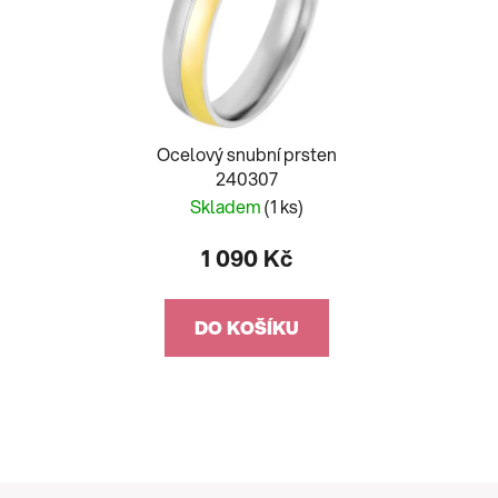
Ocelový snubní prsten
240307
Skladem
(1 ks)
1 090 Kč
DO KOŠÍKU
Z