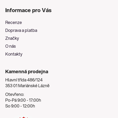
á
Informace pro Vás
p
a
Recenze
t
Doprava a platba
í
Značky
O nás
Kontakty
Kamenná prodejna
Hlavní třída 486/124
353 01 Mariánské Lázně
Otevřeno:
Po-Pá 9:00 - 17:00h
So 9:00 - 12:00h