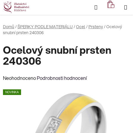
Přejít
Hledat
NÁKUP
na
KOŠÍK
obsah
Domů
/
ŠPERKY PODLE MATERIÁLU
/
Ocel
/
Prsteny
/
Ocelový
snubní prsten 240306
Ocelový snubní prsten
240306
Průměrné
Neohodnoceno
Podrobnosti hodnocení
hodnocení
NOVINKA
produktu
je
0,0
z
5