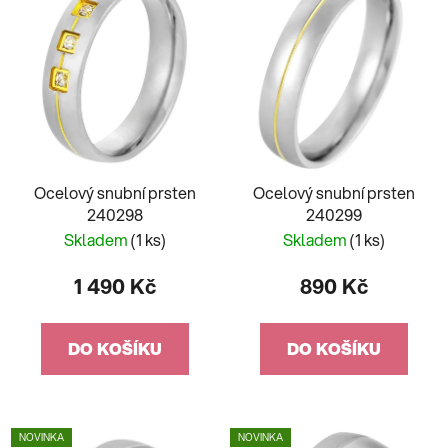
Ocelový snubní prsten
Ocelový snubní prsten
240298
240299
Skladem
(1 ks)
Skladem
(1 ks)
1 490 Kč
890 Kč
DO KOŠÍKU
DO KOŠÍKU
NOVINKA
NOVINKA