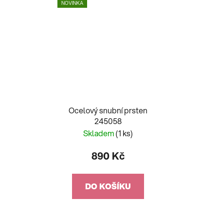
NOVINKA
Ocelový snubní prsten
245058
Skladem
(1 ks)
890 Kč
DO KOŠÍKU