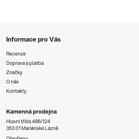
Z
á
Informace pro Vás
p
a
Recenze
t
Doprava a platba
í
Značky
O nás
Kontakty
Kamenná prodejna
Hlavní třída 486/124
353 01 Mariánské Lázně
Otevřeno: