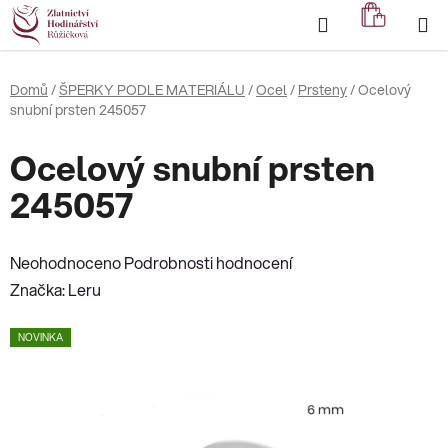
Přejít
Hledat
NÁKUP
na
KOŠÍK
obsah
Domů
/
ŠPERKY PODLE MATERIÁLU
/
Ocel
/
Prsteny
/
Ocelový
snubní prsten 245057
Ocelový snubní prsten
245057
Průměrné
Neohodnoceno
Podrobnosti hodnocení
hodnocení
Značka:
Leru
produktu
NOVINKA
je
0,0
z
5