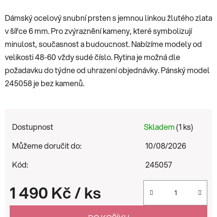
Dámský ocelový snubní prsten s jemnou linkou žlutého zlata
v šířce 6 mm. Pro zvýraznění kameny, které symbolizují
minulost, současnost a budoucnost. Nabízíme modely od
velikosti 48-60 vždy sudé číslo. Rytina je možná dle
požadavku do týdne od uhrazení objednávky. Pánský model
245058 je bez kamenů.
Dostupnost
Skladem
(1 ks)
Můžeme doručit do:
10/08/2026
Kód:
245057
1 490 Kč
/ ks
Měrná cena: