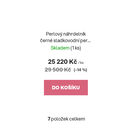
Perlový náhrdelník
černé sladkovodní perly
45cm
Skladem
(1 ks)
25 220 Kč
/ ks
29 500 Kč
(–14 %)
DO KOŠÍKU
7
položek celkem
O
v