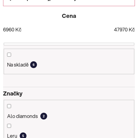
a
z
Cena
e
n
6960
Kč
47970
Kč
í
p
r
o
d
Na skladě
6
u
k
t
Značky
ů
Alo diamonds
2
Leru
5