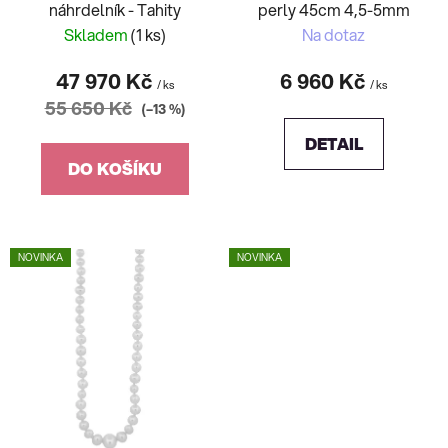
náhrdelník - Tahity
perly 45cm 4,5-5mm
k
Skladem
(1 ks)
Na dotaz
t
ů
47 970 Kč
6 960 Kč
/ ks
/ ks
55 650 Kč
(–13 %)
DETAIL
DO KOŠÍKU
NOVINKA
NOVINKA