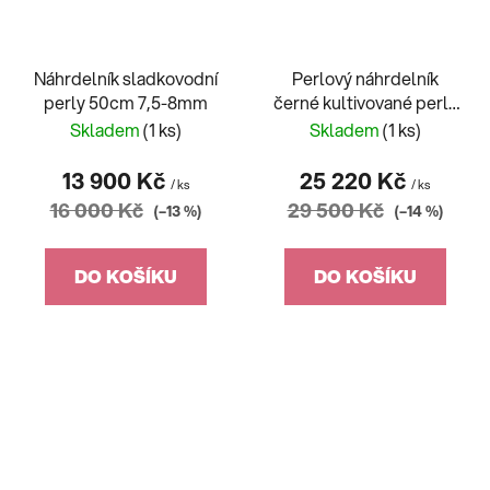
Náhrdelník sladkovodní
Perlový náhrdelník
perly 50cm 7,5-8mm
černé kultivované perly
40cm 9-9,5mm
Skladem
(1 ks)
Skladem
(1 ks)
13 900 Kč
25 220 Kč
/ ks
/ ks
16 000 Kč
29 500 Kč
(–13 %)
(–14 %)
DO KOŠÍKU
DO KOŠÍKU