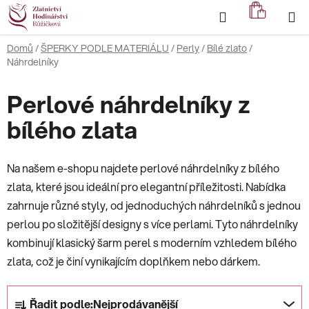
Přejít
Hledat
NÁKUP
na
KOŠÍK
obsah
Domů
/
ŠPERKY PODLE MATERIÁLU
/
Perly
/
Bílé zlato
/
Náhrdelníky
Perlové náhrdelníky z
bílého zlata
Na našem e-shopu najdete perlové náhrdelníky z bílého
zlata, které jsou ideální pro elegantní příležitosti. Nabídka
zahrnuje různé styly, od jednoduchých náhrdelníků s jednou
perlou po složitější designy s více perlami. Tyto náhrdelníky
kombinují klasický šarm perel s moderním vzhledem bílého
zlata, což je činí vynikajícím doplňkem nebo dárkem.
Ř
Řadit podle:
Nejprodávanější