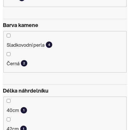
Barva kamene
Sladkovodní perla
4
Černá
2
Délka náhrdelníku
40cm
1
42cm
1