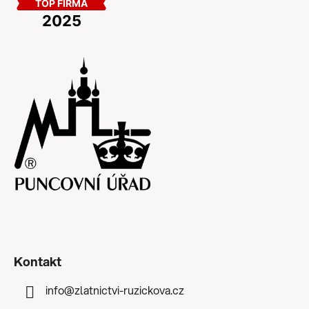
Kontakt
info
@
zlatnictvi-ruzickova.cz