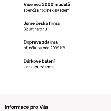
l
Více než 3000 modelů
á
šperků a hodinek skladem
d
a
c
Jsme česká firma
í
32 let na trhu
p
r
Doprava zdarma
v
při nákupu nad 2999 Kč
k
y
v
Dárkové balení
ý
k nákupu zdarma
p
i
s
u
Z
á
Informace pro Vás
p